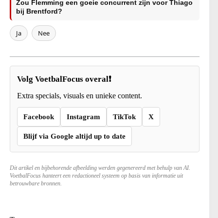
Zou Flemming een goeie concurrent zijn voor Thiago
bij Brentford?
Ja
Nee
Volg VoetbalFocus overal❗
Extra specials, visuals en unieke content.
Facebook
Instagram
TikTok
X
Blijf via Google altijd up to date
Dit artikel en bijbehorende afbeelding werden gegenereerd met behulp van AI.
VoetbalFocus hanteert een redactioneel systeem op basis van informatie uit
betrouwbare bronnen.