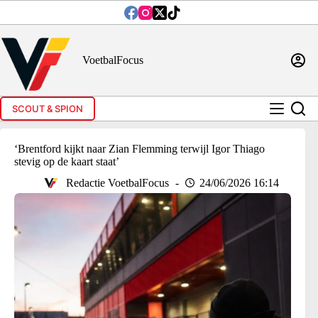
Ga
naar
de
inhoud
VoetbalFocus
SCOUT & SPION
‘Brentford kijkt naar Zian Flemming terwijl Igor Thiago
stevig op de kaart staat’
Redactie VoetbalFocus
24/06/2026 16:14