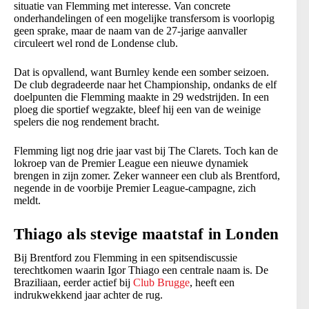
situatie van Flemming met interesse. Van concrete
onderhandelingen of een mogelijke transfersom is voorlopig
geen sprake, maar de naam van de 27-jarige aanvaller
circuleert wel rond de Londense club.
Dat is opvallend, want Burnley kende een somber seizoen.
De club degradeerde naar het Championship, ondanks de elf
doelpunten die Flemming maakte in 29 wedstrijden. In een
ploeg die sportief wegzakte, bleef hij een van de weinige
spelers die nog rendement bracht.
Flemming ligt nog drie jaar vast bij The Clarets. Toch kan de
lokroep van de Premier League een nieuwe dynamiek
brengen in zijn zomer. Zeker wanneer een club als Brentford,
negende in de voorbije Premier League-campagne, zich
meldt.
Thiago als stevige maatstaf in Londen
Bij Brentford zou Flemming in een spitsendiscussie
terechtkomen waarin Igor Thiago een centrale naam is. De
Braziliaan, eerder actief bij
Club Brugge
, heeft een
indrukwekkend jaar achter de rug.