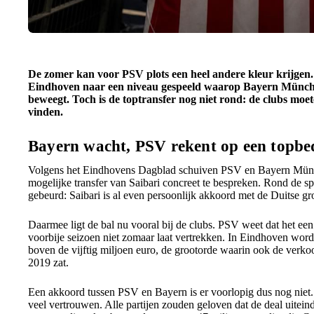
De zomer kan voor PSV plots een heel andere kleur krijgen. 
Eindhoven naar een niveau gespeeld waarop Bayern München
beweegt. Toch is de toptransfer nog niet rond: de clubs moe
vinden.
Bayern wacht, PSV rekent op een topbe
Volgens het Eindhovens Dagblad schuiven PSV en Bayern Mün
mogelijke transfer van Saibari concreet te bespreken. Rond de spel
gebeurd: Saibari is al even persoonlijk akkoord met de Duitse g
Daarmee ligt de bal nu vooral bij de clubs. PSV weet dat het een
voorbije seizoen niet zomaar laat vertrekken. In Eindhoven word
boven de vijftig miljoen euro, de grootorde waarin ook de verk
2019 zat.
Een akkoord tussen PSV en Bayern is er voorlopig dus nog niet. 
veel vertrouwen. Alle partijen zouden geloven dat de deal uitei