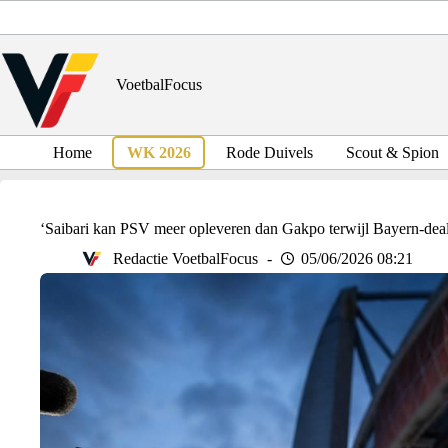
Ga
naar
de
inhoud
VoetbalFocus
Home
WK 2026
Rode Duivels
Scout & Spion
‘Saibari kan PSV meer opleveren dan Gakpo terwijl Bayern-deal
Redactie VoetbalFocus
05/06/2026 08:21