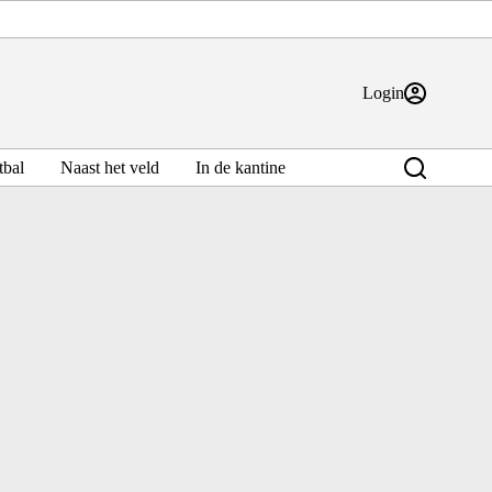
Login
bal
Naast het veld
In de kantine