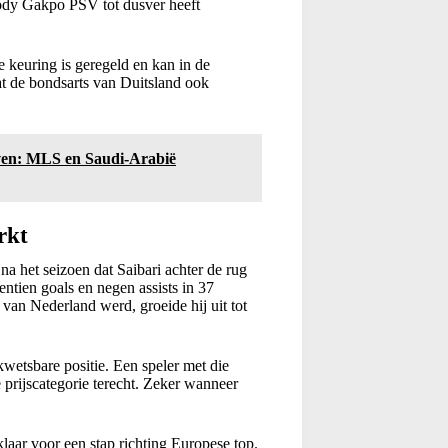
Cody Gakpo PSV tot dusver heeft
e keuring is geregeld en kan in de
at de bondsarts van Duitsland ook
jven: MLS en Saudi-Arabië
rkt
na het seizoen dat Saibari achter de rug
ntien goals en negen assists in 37
 van Nederland werd, groeide hij uit tot
wetsbare positie. Een speler met die
re prijscategorie terecht. Zeker wanneer
klaar voor een stap richting Europese top.