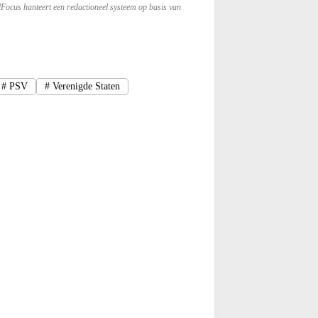
lFocus hanteert een redactioneel systeem op basis van
#
PSV
#
Verenigde Staten