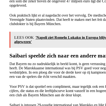
een som die zeker boven de ongeveer 47 miljoen euro ligt die 
opgeleverd.
Ook praktisch lijkt er al nagedacht over het vervolg. De medisch
Verenigde Staten plaatsvinden. Dat heeft te maken met het feit d
clubdokter is bij Bayern München.
LEES OOK
'Napoli ziet Romelu Lukaku in Europa bli
afgewezen'
Saibari speelde zich naar een andere ma
Dat Bayern nu zo nadrukkelijk in beeld komt, is geen verrassing 
heeft. De Marokkaanse international was bij PSV goed voor nege
wedstrijden. In een ploeg die voor de derde keer op rij kampioen
een van de spelers die écht verschil maakten.
Voor PSV is dat sportief een compliment, maar tegelijk ook een k
cijfers, die status en die leeftijdscurve komt vanzelf in een hoge
een club als Bayern München aan de deur klopt.
Saibari is intussen 29-voudig international van Marokko en lijkt 