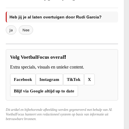
Heb jij je al laten overtuigen door Rudi Garcia?
Ja
Nee
Volg VoetbalFocus overal❗
Extra specials, visuals en unieke content.
Facebook
Instagram
TikTok
X
Blijf via Google altijd up to date
Dit artikel en bijbehorende afbeelding werden gegenereerd met behulp van AI.
VoetbalFocus hanteert een redactioneel systeem op basis van informatie uit
betrouwbare bronnen.