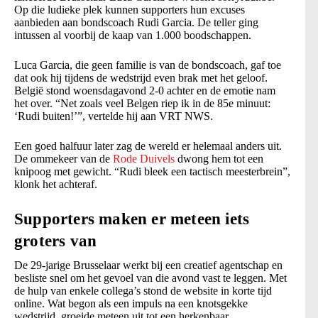
Op die ludieke plek kunnen supporters hun excuses
aanbieden aan bondscoach Rudi Garcia. De teller ging
intussen al voorbij de kaap van 1.000 boodschappen.
Luca Garcia, die geen familie is van de bondscoach, gaf toe
dat ook hij tijdens de wedstrijd even brak met het geloof.
België stond woensdagavond 2-0 achter en de emotie nam
het over. “Net zoals veel Belgen riep ik in de 85e minuut:
‘Rudi buiten!’”, vertelde hij aan VRT NWS.
Een goed halfuur later zag de wereld er helemaal anders uit.
De ommekeer van de
Rode Duivels
dwong hem tot een
knipoog met gewicht. “Rudi bleek een tactisch meesterbrein”,
klonk het achteraf.
Supporters maken er meteen iets
groters van
De 29-jarige Brusselaar werkt bij een creatief agentschap en
besliste snel om het gevoel van die avond vast te leggen. Met
de hulp van enkele collega’s stond de website in korte tijd
online. Wat begon als een impuls na een knotsgekke
wedstrijd, groeide meteen uit tot een herkenbaar