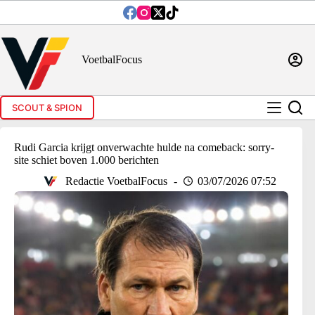
Ga
naar
de
inhoud
VoetbalFocus
SCOUT & SPION
Rudi Garcia krijgt onverwachte hulde na comeback: sorry-
site schiet boven 1.000 berichten
Redactie VoetbalFocus
03/07/2026 07:52