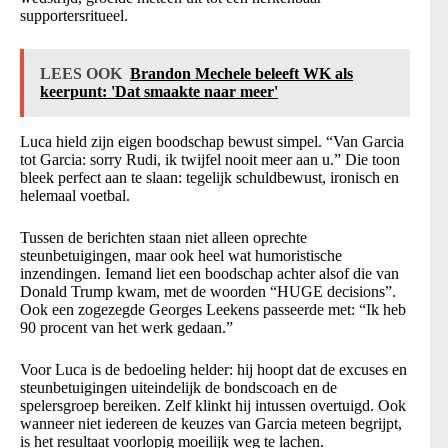
supportersritueel.
LEES OOK
Brandon Mechele beleeft WK als
keerpunt: 'Dat smaakte naar meer'
Luca hield zijn eigen boodschap bewust simpel. “Van Garcia
tot Garcia: sorry Rudi, ik twijfel nooit meer aan u.” Die toon
bleek perfect aan te slaan: tegelijk schuldbewust, ironisch en
helemaal voetbal.
Tussen de berichten staan niet alleen oprechte
steunbetuigingen, maar ook heel wat humoristische
inzendingen. Iemand liet een boodschap achter alsof die van
Donald Trump kwam, met de woorden “HUGE decisions”.
Ook een zogezegde Georges Leekens passeerde met: “Ik heb
90 procent van het werk gedaan.”
Voor Luca is de bedoeling helder: hij hoopt dat de excuses en
steunbetuigingen uiteindelijk de bondscoach en de
spelersgroep bereiken. Zelf klinkt hij intussen overtuigd. Ook
wanneer niet iedereen de keuzes van Garcia meteen begrijpt,
is het resultaat voorlopig moeilijk weg te lachen.