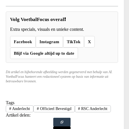
Volg VoetbalFocus overal❗
Extra specials, visuals en unieke content.
Facebook
Instagram
TikTok
X
Blijf via Google altijd up to date
Dit artikel en bijbehorende afbeelding werden gegenereerd met behulp van AI.
VoetbalFocus hanteert een redactioneel systeem op basis van informatie uit
betrouwbare bronnen.
Tags
#
Anderlecht
#
Officieel Bevestigd
#
RSC Anderlecht
Artikel delen: