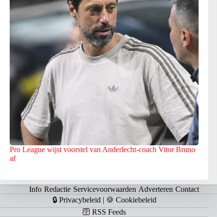
Pro League wijst voorstel van Anderlecht-coach Vitor Bruno
af
Info
Redactie
Servicevoorwaarden
Adverteren
Contact
🔒 Privacybeleid
|
🍪 Cookiebeleid
🛜 RSS Feeds