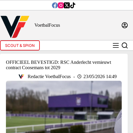
Ga
naar
de
inhoud
VoetbalFocus
SCOUT & SPION
OFFICIEEL BEVESTIGD: RSC Anderlecht vernieuwt
contract Coosemans tot 2029
Redactie VoetbalFocus
23/05/2026 14:49