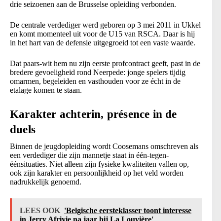
drie seizoenen aan de Brusselse opleiding verbonden.
De centrale verdediger werd geboren op 3 mei 2011 in Ukkel
en komt momenteel uit voor de U15 van RSCA. Daar is hij
in het hart van de defensie uitgegroeid tot een vaste waarde.
Dat paars-wit hem nu zijn eerste profcontract geeft, past in de
bredere gevoeligheid rond Neerpede: jonge spelers tijdig
omarmen, begeleiden en vasthouden voor ze écht in de
etalage komen te staan.
Karakter achterin, présence in de
duels
Binnen de jeugdopleiding wordt Coosemans omschreven als
een verdediger die zijn mannetje staat in één-tegen-
éénsituaties. Niet alleen zijn fysieke kwaliteiten vallen op,
ook zijn karakter en persoonlijkheid op het veld worden
nadrukkelijk genoemd.
LEES OOK
'Belgische eersteklasser toont interesse
in Jerry Afriyie na jaar bij La Louvière'