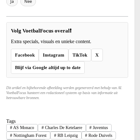
Ja
Nee
Volg VoetbalFocus overal❗
Extra specials, visuals en unieke content.
Facebook
Instagram
TikTok
X
Blijf via Google altijd up to date
Dit artikel en bijbehorende afbeelding werden gegenereerd met behulp van AI.
VoetbalFocus hanteert een redactioneel systeem op basis van informatie uit
betrouwbare bronnen.
Tags
#
AS Monaco
#
Charles De Ketelaere
#
Juventus
#
Nottingham Forest
#
RB Leipzig
#
Rode Duivels