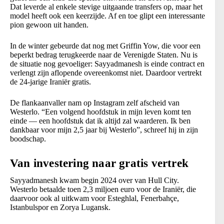
Dat leverde al enkele stevige uitgaande transfers op, maar het
model heeft ook een keerzijde. Af en toe glipt een interessante
pion gewoon uit handen.
In de winter gebeurde dat nog met Griffin Yow, die voor een
beperkt bedrag terugkeerde naar de Verenigde Staten. Nu is
de situatie nog gevoeliger: Sayyadmanesh is einde contract en
verlengt zijn aflopende overeenkomst niet. Daardoor vertrekt
de 24-jarige Iraniër gratis.
De flankaanvaller nam op Instagram zelf afscheid van
Westerlo. “Een volgend hoofdstuk in mijn leven komt ten
einde — een hoofdstuk dat ik altijd zal waarderen. Ik ben
dankbaar voor mijn 2,5 jaar bij Westerlo”, schreef hij in zijn
boodschap.
Van investering naar gratis vertrek
Sayyadmanesh kwam begin 2024 over van Hull City.
Westerlo betaalde toen 2,3 miljoen euro voor de Iraniër, die
daarvoor ook al uitkwam voor Esteghlal, Fenerbahçe,
Istanbulspor en Zorya Lugansk.