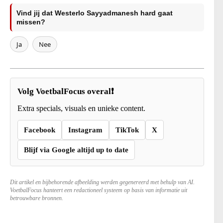
Vind jij dat Westerlo Sayyadmanesh hard gaat
missen?
Ja
Nee
Volg VoetbalFocus overal❗
Extra specials, visuals en unieke content.
Facebook
Instagram
TikTok
X
Blijf via Google altijd up to date
Dit artikel en bijbehorende afbeelding werden gegenereerd met behulp van AI.
VoetbalFocus hanteert een redactioneel systeem op basis van informatie uit
betrouwbare bronnen.