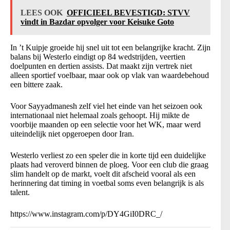
LEES OOK
OFFICIEEL BEVESTIGD: STVV
vindt in Bazdar opvolger voor Keisuke Goto
In ’t Kuipje groeide hij snel uit tot een belangrijke kracht. Zijn
balans bij Westerlo eindigt op 84 wedstrijden, veertien
doelpunten en dertien assists. Dat maakt zijn vertrek niet
alleen sportief voelbaar, maar ook op vlak van waardebehoud
een bittere zaak.
Voor Sayyadmanesh zelf viel het einde van het seizoen ook
internationaal niet helemaal zoals gehoopt. Hij mikte de
voorbije maanden op een selectie voor het WK, maar werd
uiteindelijk niet opgeroepen door Iran.
Westerlo verliest zo een speler die in korte tijd een duidelijke
plaats had veroverd binnen de ploeg. Voor een club die graag
slim handelt op de markt, voelt dit afscheid vooral als een
herinnering dat timing in voetbal soms even belangrijk is als
talent.
https://www.instagram.com/p/DY4GiI0DRC_/