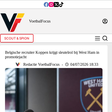
Ga
naar
de
inhoud
VoetbalFocus
SCOUT & SPION
Belgische recruiter Koppen krijgt sleutelrol bij West Ham in
promotiejacht
Redactie VoetbalFocus
04/07/2026 18:33