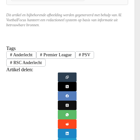
Dit artikel en bijbehorende afbeelding werden gegenereerd met behulp van AI.
VoetbalFocus hanteert een redactioneel systeem op basis van informatie uit
betrouwbare bronnen.
Tags
#
Anderlecht
#
Premier League
#
PSV
#
RSC Anderlecht
Artikel delen: