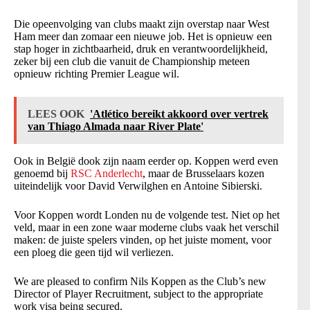
Die opeenvolging van clubs maakt zijn overstap naar West
Ham meer dan zomaar een nieuwe job. Het is opnieuw een
stap hoger in zichtbaarheid, druk en verantwoordelijkheid,
zeker bij een club die vanuit de Championship meteen
opnieuw richting Premier League wil.
LEES OOK
'Atlético bereikt akkoord over vertrek
van Thiago Almada naar River Plate'
Ook in België dook zijn naam eerder op. Koppen werd even
genoemd bij
RSC Anderlecht
, maar de Brusselaars kozen
uiteindelijk voor David Verwilghen en Antoine Sibierski.
Voor Koppen wordt Londen nu de volgende test. Niet op het
veld, maar in een zone waar moderne clubs vaak het verschil
maken: de juiste spelers vinden, op het juiste moment, voor
een ploeg die geen tijd wil verliezen.
We are pleased to confirm Nils Koppen as the Club’s new
Director of Player Recruitment, subject to the appropriate
work visa being secured.