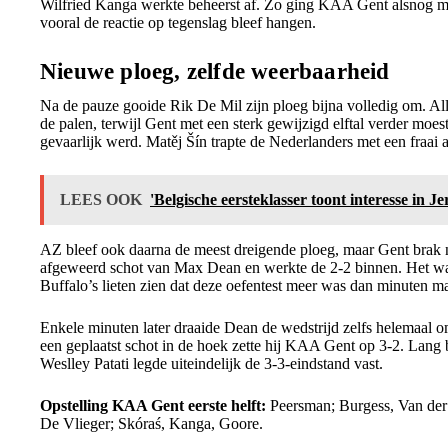
Wilfried Kanga werkte beheerst af. Zo ging KAA Gent alsnog met
vooral de reactie op tegenslag bleef hangen.
Nieuwe ploeg, zelfde weerbaarheid
Na de pauze gooide Rik De Mil zijn ploeg bijna volledig om. Al
de palen, terwijl Gent met een sterk gewijzigd elftal verder mo
gevaarlijk werd. Matěj Šín trapte de Nederlanders met een fraai
LEES OOK
'Belgische eersteklasser toont interesse in J
AZ bleef ook daarna de meest dreigende ploeg, maar Gent brak 
afgeweerd schot van Max Dean en werkte de 2-2 binnen. Het 
Buffalo’s lieten zien dat deze oefentest meer was dan minuten m
Enkele minuten later draaide Dean de wedstrijd zelfs helemaal o
een geplaatst schot in de hoek zette hij KAA Gent op 3-2. Lang b
Weslley Patati legde uiteindelijk de 3-3-eindstand vast.
Opstelling KAA Gent eerste helft:
Peersman; Burgess, Van der 
De Vlieger; Skóraś, Kanga, Goore.