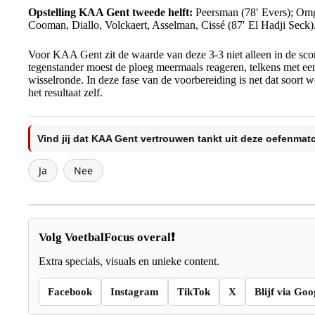
Opstelling KAA Gent tweede helft:
Peersman (78′ Evers); Om
Cooman, Diallo, Volckaert, Asselman, Cissé (87′ El Hadji Seck)
Voor KAA Gent zit de waarde van deze 3-3 niet alleen in de sco
tegenstander moest de ploeg meermaals reageren, telkens met een
wisselronde. In deze fase van de voorbereiding is net dat soort w
het resultaat zelf.
Vind jij dat KAA Gent vertrouwen tankt uit deze oefenmat
Ja
Nee
Volg VoetbalFocus overal❗
Extra specials, visuals en unieke content.
Facebook
Instagram
TikTok
X
Blijf via Goo