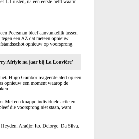
 1-1 rusten, na een eerste helft waarin
leen Peersman bleef aanvankelijk tussen
est tegen een AZ dat meteen opnieuw
 afstandsschot opnieuw op voorsprong.
erry Afriyie na jaar bij La Louvière'
niet. Hugo Gambor reageerde alert op een
was opnieuw een moment waarop de
aken.
m. Met een knappe individuele actie en
leef die voorsprong niet staan, want
Heyden, Araújo; Ito, Delorge, Da Silva,