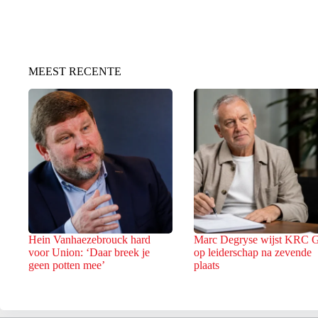
MEEST RECENTE
Hein Vanhaezebrouck hard
Marc Degryse wijst KRC 
voor Union: ‘Daar breek je
op leiderschap na zevende
geen potten mee’
plaats