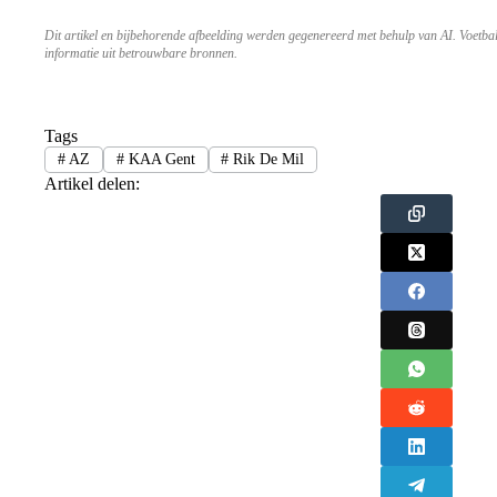
Dit artikel en bijbehorende afbeelding werden gegenereerd met behulp van AI. Voetba
informatie uit betrouwbare bronnen.
Tags
#
AZ
#
KAA Gent
#
Rik De Mil
Artikel delen: