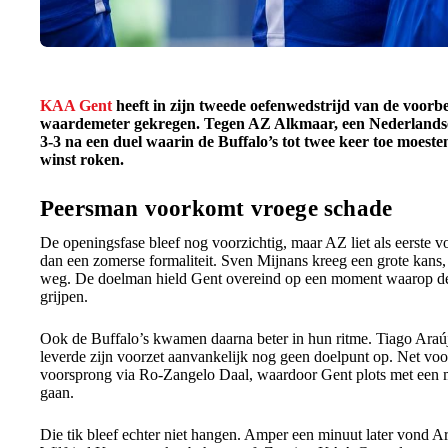
KAA Gent
heeft in zijn tweede oefenwedstrijd van de voorbe
waardemeter gekregen. Tegen AZ Alkmaar, een Nederlands
3-3 na een duel waarin de Buffalo’s tot twee keer toe moeste
winst roken.
Peersman voorkomt vroege schade
De openingsfase bleef nog voorzichtig, maar AZ liet als eerste
dan een zomerse formaliteit. Sven Mijnans kreeg een grote kans,
weg. De doelman hield Gent overeind op een moment waarop de N
grijpen.
Ook de Buffalo’s kwamen daarna beter in hun ritme. Tiago Araújo
leverde zijn voorzet aanvankelijk nog geen doelpunt op. Net vo
voorsprong via Ro-Zangelo Daal, waardoor Gent plots met een me
gaan.
Die tik bleef echter niet hangen. Amper een minuut later vond 