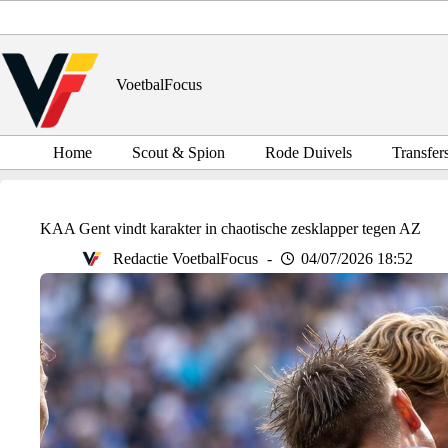
Ga
naar
de
inhoud
VoetbalFocus
Home
Scout & Spion
Rode Duivels
Transfer
KAA Gent vindt karakter in chaotische zesklapper tegen AZ
Redactie VoetbalFocus
04/07/2026 18:52