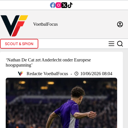
Ga
naar
de
inhoud
VoetbalFocus
SCOUT & SPION
‘Nathan De Cat zet Anderlecht onder Europese
hoogspanning’
Redactie VoetbalFocus
10/06/2026 08:04