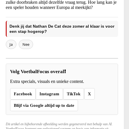
zulke doorbraken altijd dezelfde vraag terug. Hoe lang kan je
een speler houden wanneer Europa al meekijkt?
Denk jij dat Nathan De Cat deze zomer al klaar is voor
een stap hogerop?
Ja
Nee
Volg VoetbalFocus overal❗
Extra specials, visuals en unieke content.
Facebook
Instagram
TikTok
X
Blijf via Google altijd up to date
Dit artikel en bijbehorende afbeelding werden gegenereerd met behulp van AI.
VoetbalFocus hanteert een redactioneel systeem op basis van informatie uit