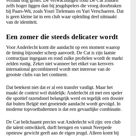
verhaal nog groter. De verwachtingen rond De Cat zouden
zelfs hoger liggen dan bij jeugdspelers die vroeg doorbraken
bij Paars-Wit, zoals Youri Tielemans en Yari Verschaeren. Dat
is geen kleine lat in een club waar opleiding deel uitmaakt
van de identiteit.
Een zomer die steeds delicater wordt
Voor Anderlecht komt die aandacht op een moment waarop
de timing bijzonder scherp aanvoelt. De Cat is zijn laatste
contractjaar ingegaan en rond zulke profielen wordt de markt
zelden rustig. Zeker niet wanneer het etiket van kersvers
international gecombineerd wordt met interesse van de
grootste clubs van het continent.
Dat betekent niet dat er al een transfer vastligt. Maar het
maakt de context wel duidelijk: Anderlecht zit met een speler
die sportief razendsnel belangrijk werd en tegelijk een dossier
dat buiten België met groeiende aandacht wordt gevolgd. In
moderne topvoetbaltermen is dat een gevaarlijke combinatie.
De Cat belichaamt precies wat Anderlecht wil zijn: een club
die talent ontwikkelt, durft brengen en vanuit Neerpede
opnieuw gewicht geeft aan de eigen jeugd. Alleen komt bij