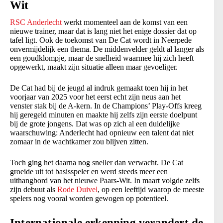
Wit
RSC Anderlecht
werkt momenteel aan de komst van een
nieuwe trainer, maar dat is lang niet het enige dossier dat op
tafel ligt. Ook de toekomst van De Cat wordt in Neerpede
onvermijdelijk een thema. De middenvelder geldt al langer als
een goudklompje, maar de snelheid waarmee hij zich heeft
opgewerkt, maakt zijn situatie alleen maar gevoeliger.
De Cat had bij de jeugd al indruk gemaakt toen hij in het
voorjaar van 2025 voor het eerst echt zijn neus aan het
venster stak bij de A-kern. In de Champions’ Play-Offs kreeg
hij geregeld minuten en maakte hij zelfs zijn eerste doelpunt
bij de grote jongens. Dat was op zich al een duidelijke
waarschuwing: Anderlecht had opnieuw een talent dat niet
zomaar in de wachtkamer zou blijven zitten.
Toch ging het daarna nog sneller dan verwacht. De Cat
groeide uit tot basisspeler en werd steeds meer een
uithangbord van het nieuwe Paars-Wit. In maart volgde zelfs
zijn debuut als
Rode Duivel
, op een leeftijd waarop de meeste
spelers nog vooral worden gewogen op potentieel.
Internationale erkenning verandert de