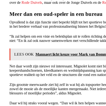
over de
Rode Duivels
, maar ook over de Jonge Duivels en de
Re
Meer dan een oud-speler in een bureau
Opvallend is dat zijn functie niet beperkt blijft tot het sportieve 
in het bredere verhaal van professionalisering binnen het Belgisc
“Ik zal helpen om een visie en beleidsplan uit te rollen richting d
niet: “En ik zal ook nauwer samenwerken met verschillende takke
LEES OOK
Mannaert licht keuze voor Mark van Bommel
Net daar wordt zijn nieuwe rol interessant. Mignolet komt niet b
keepershandschoenen, kleedkamers en wedstrijdspanning kan spr
sportieve realiteit op het veld en de structuren die rond een nat
Zijn grootste meerwaarde ziet hij zelf in wat hij als topsporter h
zowel de mooie als de moeilijke kanten meegemaakt. Niet iedereen
blessures of moeilijke periodes”, aldus Mignolet.
Daar wil hij straks vooral wegen. “Dan wil ik hen helpen wannee