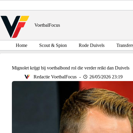
Ga
naar
de
inhoud
VoetbalFocus
Home
Scout & Spion
Rode Duivels
Transfer
Mignolet krijgt bij voetbalbond rol die verder reikt dan Duivels
Redactie VoetbalFocus
26/05/2026 23:19