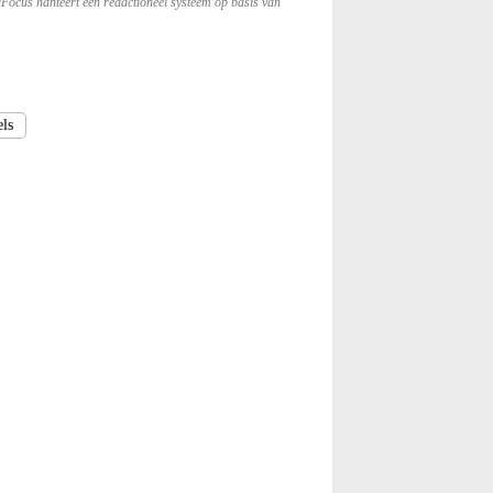
lFocus hanteert een redactioneel systeem op basis van
ls