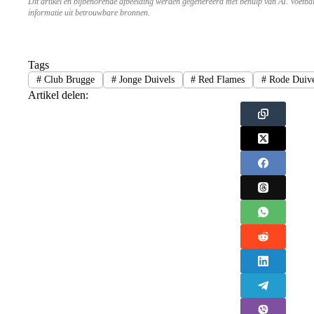
Dit artikel en bijbehorende afbeelding werden gegenereerd met behulp van AI. Voetba
informatie uit betrouwbare bronnen.
Tags
#
Club Brugge
#
Jonge Duivels
#
Red Flames
#
Rode Duive
Artikel delen: