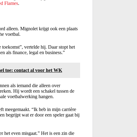
d Flames
.
bord alleen. Mignolet krijgt ook een plaats
he voetbal.
e toekomst”, vertelde hij. Daar stopt het
n als finance, legal en business.”
 toe: contact al voor het WK
innen als iemand die alleen over
eken. Hij wordt een schakel tussen de
ionale voetbalwerking hangen.
eeft meegemaakt. “Ik heb in mijn carrière
 begrijpt wat er door een speler gaat bij
r het even misgaat.” Het is een zin die