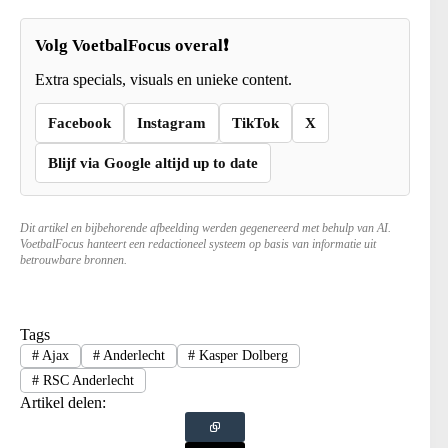
Volg VoetbalFocus overal❗
Extra specials, visuals en unieke content.
Facebook
Instagram
TikTok
X
Blijf via Google altijd up to date
Dit artikel en bijbehorende afbeelding werden gegenereerd met behulp van AI.
VoetbalFocus hanteert een redactioneel systeem op basis van informatie uit
betrouwbare bronnen.
Tags
#
Ajax
#
Anderlecht
#
Kasper Dolberg
#
RSC Anderlecht
Artikel delen: