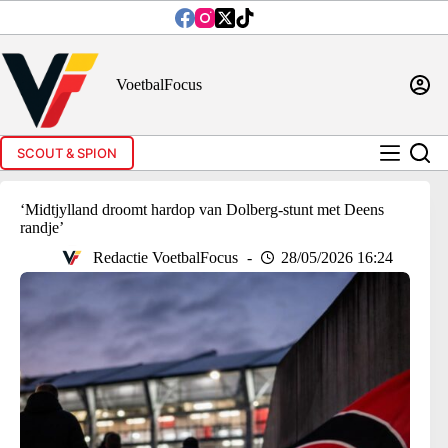
Ga
naar
de
inhoud
VoetbalFocus
SCOUT & SPION
‘Midtjylland droomt hardop van Dolberg-stunt met Deens
randje’
Redactie VoetbalFocus
28/05/2026 16:24