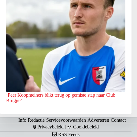
‘Peer Koopmeiners blikt terug op gemiste stap naar Club
Brugge’
Info
Redactie
Servicevoorwaarden
Adverteren
Contact
🔒 Privacybeleid
|
🍪 Cookiebeleid
🛜 RSS Feeds