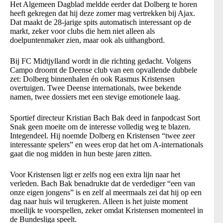
Het Algemeen Dagblad meldde eerder dat Dolberg te horen
heeft gekregen dat hij deze zomer mag vertrekken bij Ajax.
Dat maakt de 28-jarige spits automatisch interessant op de
markt, zeker voor clubs die hem niet alleen als
doelpuntenmaker zien, maar ook als uithangbord.
Bij FC Midtjylland wordt in die richting gedacht. Volgens
Campo droomt de Deense club van een opvallende dubbele
zet: Dolberg binnenhalen én ook Rasmus Kristensen
overtuigen. Twee Deense internationals, twee bekende
namen, twee dossiers met een stevige emotionele laag.
Sportief directeur Kristian Bach Bak deed in fanpodcast Sort
Snak geen moeite om de interesse volledig weg te blazen.
Integendeel. Hij noemde Dolberg en Kristensen “twee zeer
interessante spelers” en wees erop dat het om A-internationals
gaat die nog midden in hun beste jaren zitten.
Voor Kristensen ligt er zelfs nog een extra lijn naar het
verleden. Bach Bak benadrukte dat de verdediger “een van
onze eigen jongens” is en zelf al meermaals zei dat hij op een
dag naar huis wil terugkeren. Alleen is het juiste moment
moeilijk te voorspellen, zeker omdat Kristensen momenteel in
de Bundesliga speelt.