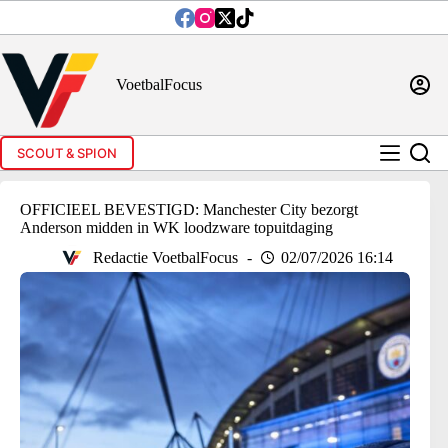
Ga
naar
de
inhoud
VoetbalFocus
SCOUT & SPION
OFFICIEEL BEVESTIGD: Manchester City bezorgt
Anderson midden in WK loodzware topuitdaging
Redactie VoetbalFocus
02/07/2026 16:14