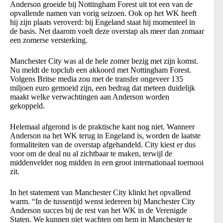
Anderson groeide bij Nottingham Forest uit tot een van de
opvallende namen van vorig seizoen. Ook op het WK heeft
hij zijn plaats veroverd: bij Engeland staat hij momenteel in
de basis. Net daarom voelt deze overstap als meer dan zomaar
een zomerse versterking.
Manchester City was al de hele zomer bezig met zijn komst.
Nu meldt de topclub een akkoord met Nottingham Forest.
Volgens Britse media zou met de transfer ongeveer 135
miljoen euro gemoeid zijn, een bedrag dat meteen duidelijk
maakt welke verwachtingen aan Anderson worden
gekoppeld.
Helemaal afgerond is de praktische kant nog niet. Wanneer
Anderson na het WK terug in Engeland is, worden de laatste
formaliteiten van de overstap afgehandeld. City kiest er dus
voor om de deal nu al zichtbaar te maken, terwijl de
middenvelder nog midden in een groot internationaal toernooi
zit.
In het statement van Manchester City klinkt het opvallend
warm. “In de tussentijd wenst iedereen bij Manchester City
Anderson succes bij de rest van het WK in de Verenigde
Staten. We kunnen niet wachten om hem in Manchester te