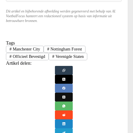
Dit artikel en bijbehorende afbeelding werden gegenereerd met behulp van AI.
VoetbalFocus hanteert een redactioneel systeem op basis van informatie uit
betrouwbare bronnen.
Tags
#
Manchester City
#
Nottingham Forest
#
Officieel Bevestigd
#
Verenigde Staten
Artikel delen: