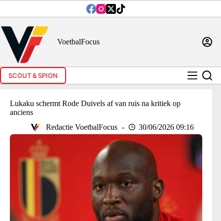
Ga
naar
de
inhoud
VoetbalFocus
SCOUT & SPION
Lukaku schermt Rode Duivels af van ruis na kritiek op
anciens
Redactie VoetbalFocus
30/06/2026 09:16