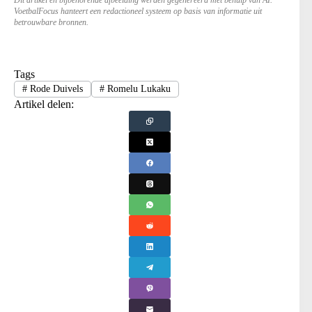
Dit artikel en bijbehorende afbeelding werden gegenereerd met behulp van AI.
VoetbalFocus hanteert een redactioneel systeem op basis van informatie uit
betrouwbare bronnen.
Tags
#
Rode Duivels
#
Romelu Lukaku
Artikel delen: