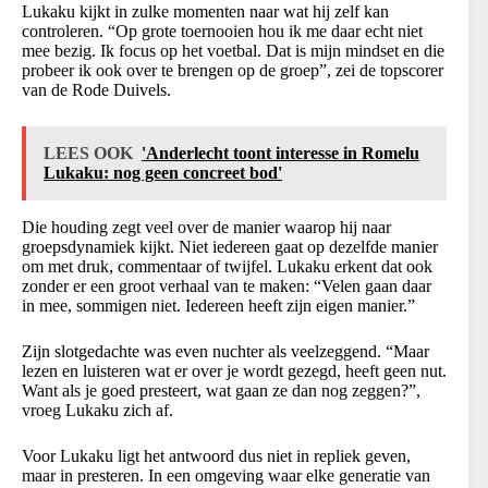
Lukaku kijkt in zulke momenten naar wat hij zelf kan
controleren. “Op grote toernooien hou ik me daar echt niet
mee bezig. Ik focus op het voetbal. Dat is mijn mindset en die
probeer ik ook over te brengen op de groep”, zei de topscorer
van de Rode Duivels.
LEES OOK
'Anderlecht toont interesse in Romelu
Lukaku: nog geen concreet bod'
Die houding zegt veel over de manier waarop hij naar
groepsdynamiek kijkt. Niet iedereen gaat op dezelfde manier
om met druk, commentaar of twijfel. Lukaku erkent dat ook
zonder er een groot verhaal van te maken: “Velen gaan daar
in mee, sommigen niet. Iedereen heeft zijn eigen manier.”
Zijn slotgedachte was even nuchter als veelzeggend. “Maar
lezen en luisteren wat er over je wordt gezegd, heeft geen nut.
Want als je goed presteert, wat gaan ze dan nog zeggen?”,
vroeg Lukaku zich af.
Voor Lukaku ligt het antwoord dus niet in repliek geven,
maar in presteren. In een omgeving waar elke generatie van