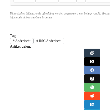
Dit artikel en bijbehorende afbeelding werden gegenereerd met behulp van AI. Voetba
informatie uit betrouwbare bronnen.
Tags
#
Anderlecht
#
RSC Anderlecht
Artikel delen: