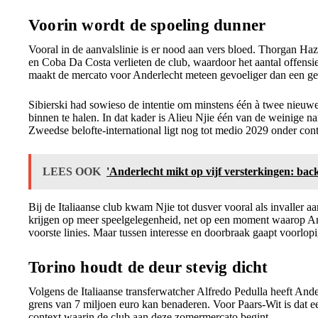
Voorin wordt de spoeling dunner
Vooral in de aanvalslinie is er nood aan vers bloed. Thorgan Ha
en Coba Da Costa verlieten de club, waardoor het aantal offensie
maakt de mercato voor Anderlecht meteen gevoeliger dan een g
Sibierski had sowieso de intentie om minstens één à twee nieuwe
binnen te halen. In dat kader is Alieu Njie één van de weinige na
Zweedse belofte-international ligt nog tot medio 2029 onder contr
LEES OOK
'Anderlecht mikt op vijf versterkingen: bac
Bij de Italiaanse club kwam Njie tot dusver vooral als invaller a
krijgen op meer speelgelegenheid, net op een moment waarop An
voorste linies. Maar tussen interesse en doorbraak gaapt voorlop
Torino houdt de deur stevig dicht
Volgens de Italiaanse transferwatcher Alfredo Pedulla heeft And
grens van 7 miljoen euro kan benaderen. Voor Paars-Wit is dat e
context waarin de club aan deze zomermercato begint.