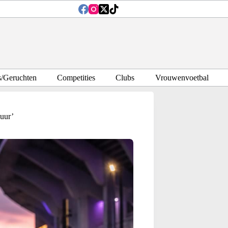
s/Geruchten
Competities
Clubs
Vrouwenvoetbal
muur’