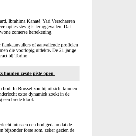
zard, Ibrahima Kanaté, Yari Verschaeren
ve opties stevig is teruggevallen. Dat
ewone zomerse hertekening.
 flankaanvallers of aanvallende profielen
men die voorlopig uitlekte. De 21-jarige
act bij Torino.
ks houden zesde piste open'
an bod. In Brussel zou hij uitzicht kunnen
derlecht extra dynamiek zoekt in de
ig een brede kloof.
erlecht intussen een bod gedaan dat de
en bijzonder forse som, zeker gezien de