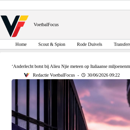
Ga
naar
de
inhoud
VoetbalFocus
Home
Scout & Spion
Rode Duivels
Transfer
‘Anderlecht botst bij Alieu Njie meteen op Italiaanse miljoenen
Redactie VoetbalFocus
30/06/2026 09:22