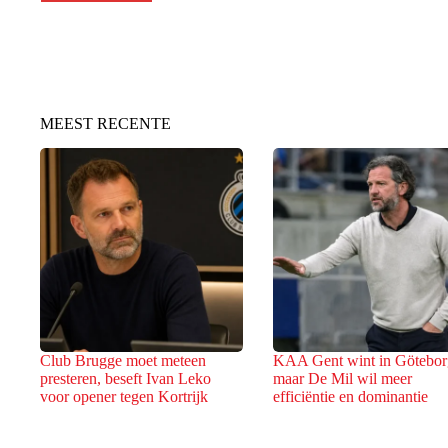
MEEST RECENTE
Club Brugge moet meteen
KAA Gent wint in Götebor
presteren, beseft Ivan Leko
maar De Mil wil meer
voor opener tegen Kortrijk
efficiëntie en dominantie