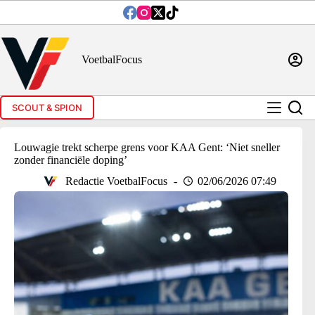
Ga
naar
de
inhoud
VoetbalFocus
SCOUT & SPION
Louwagie trekt scherpe grens voor KAA Gent: ‘Niet sneller
zonder financiële doping’
Redactie VoetbalFocus
02/06/2026 07:49