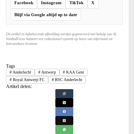
Facebook
Instagram
TikTok
X
Blijf via Google altijd up to date
Dit artikel en bijbehorende afbeelding werden gegenereerd met behulp van AI.
VoetbalFocus hanteert een redactioneel systeem op basis van informatie uit
betrouwbare bronnen.
Tags
#
Anderlecht
#
Antwerp
#
KAA Gent
#
Royal Antwerp FC
#
RSC Anderlecht
Artikel delen: