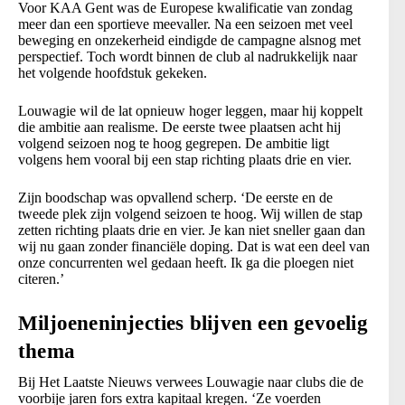
Voor KAA Gent was de Europese kwalificatie van zondag
meer dan een sportieve meevaller. Na een seizoen met veel
beweging en onzekerheid eindigde de campagne alsnog met
perspectief. Toch wordt binnen de club al nadrukkelijk naar
het volgende hoofdstuk gekeken.
Louwagie wil de lat opnieuw hoger leggen, maar hij koppelt
die ambitie aan realisme. De eerste twee plaatsen acht hij
volgend seizoen nog te hoog gegrepen. De ambitie ligt
volgens hem vooral bij een stap richting plaats drie en vier.
Zijn boodschap was opvallend scherp. ‘De eerste en de
tweede plek zijn volgend seizoen te hoog. Wij willen de stap
zetten richting plaats drie en vier. Je kan niet sneller gaan dan
wij nu gaan zonder financiële doping. Dat is wat een deel van
onze concurrenten wel gedaan heeft. Ik ga die ploegen niet
citeren.’
Miljoeneninjecties blijven een gevoelig
thema
Bij Het Laatste Nieuws verwees Louwagie naar clubs die de
voorbije jaren fors extra kapitaal kregen. ‘Ze voerden