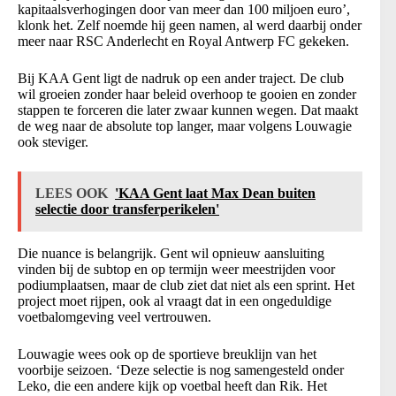
kapitaalsverhogingen door van meer dan 100 miljoen euro’,
klonk het. Zelf noemde hij geen namen, al werd daarbij onder
meer naar RSC Anderlecht en Royal Antwerp FC gekeken.
Bij KAA Gent ligt de nadruk op een ander traject. De club
wil groeien zonder haar beleid overhoop te gooien en zonder
stappen te forceren die later zwaar kunnen wegen. Dat maakt
de weg naar de absolute top langer, maar volgens Louwagie
ook steviger.
LEES OOK
'KAA Gent laat Max Dean buiten
selectie door transferperikelen'
Die nuance is belangrijk. Gent wil opnieuw aansluiting
vinden bij de subtop en op termijn weer meestrijden voor
podiumplaatsen, maar de club ziet dat niet als een sprint. Het
project moet rijpen, ook al vraagt dat in een ongeduldige
voetbalomgeving veel vertrouwen.
Louwagie wees ook op de sportieve breuklijn van het
voorbije seizoen. ‘Deze selectie is nog samengesteld onder
Leko, die een andere kijk op voetbal heeft dan Rik. Het