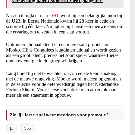
versterking halen: Sibierski zoekt goalgetter'
Na zijn terugkeer naar
OHL
werd hij een belangrijke pion bij
de U23. In Eerste Nationale kwam hij 28 keer in actie en
scoorde hij één keer. Nu ligt er bij Lierse een nieuwe kans om
die ervaring om te zetten in een stap vooruit.
Ook internationaal kleeft er een interessant profiel aan
Mboko. Hij is Congolees jeugdinternational en wordt gezien
als een groot talent, precies het soort speler waarmee Lierse
opnieuw energie in de groep wil krijgen.
Lang hoeft hij niet te wachten op zijn eerste kennismaking
met de nieuwe omgeving. Mboko wordt meteen opgenomen
in de selectie voor de oefenwedstrijd tegen het Nederlandse
Fortuna Sittard. Voor Lierse voelt deze mercato zo almaar
meer als een statement in opbouw.
Zie jij Lierse snel weer meedoen voor promotie?
Ja
Nee