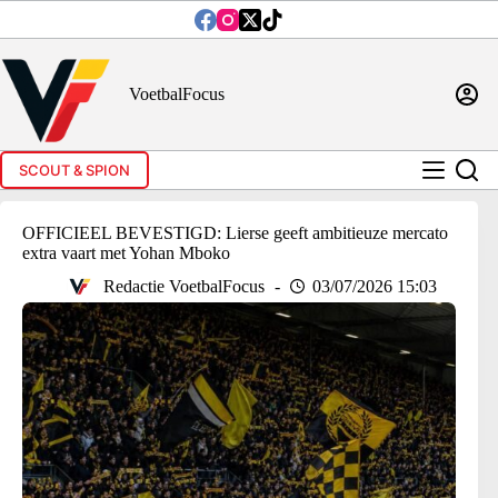
Ga
naar
de
inhoud
VoetbalFocus
SCOUT & SPION
OFFICIEEL BEVESTIGD: Lierse geeft ambitieuze mercato
extra vaart met Yohan Mboko
Redactie VoetbalFocus
03/07/2026 15:03