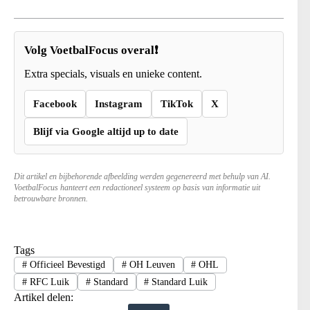
Volg VoetbalFocus overal❗
Extra specials, visuals en unieke content.
Facebook
Instagram
TikTok
X
Blijf via Google altijd up to date
Dit artikel en bijbehorende afbeelding werden gegenereerd met behulp van AI.
VoetbalFocus hanteert een redactioneel systeem op basis van informatie uit
betrouwbare bronnen.
Tags
#
Officieel Bevestigd
#
OH Leuven
#
OHL
#
RFC Luik
#
Standard
#
Standard Luik
Artikel delen: