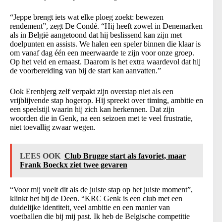
“Jeppe brengt iets wat elke ploeg zoekt: bewezen
rendement”, zegt De Condé. “Hij heeft zowel in Denemarken
als in België aangetoond dat hij beslissend kan zijn met
doelpunten en assists. We halen een speler binnen die klaar is
om vanaf dag één een meerwaarde te zijn voor onze groep.
Op het veld en ernaast. Daarom is het extra waardevol dat hij
de voorbereiding van bij de start kan aanvatten.”
Ook Erenbjerg zelf verpakt zijn overstap niet als een
vrijblijvende stap hogerop. Hij spreekt over timing, ambitie en
een speelstijl waarin hij zich kan herkennen. Dat zijn
woorden die in Genk, na een seizoen met te veel frustratie,
niet toevallig zwaar wegen.
LEES OOK
Club Brugge start als favoriet, maar
Frank Boeckx ziet twee gevaren
“Voor mij voelt dit als de juiste stap op het juiste moment”,
klinkt het bij de Deen. “KRC Genk is een club met een
duidelijke identiteit, veel ambitie en een manier van
voetballen die bij mij past. Ik heb de Belgische competitie