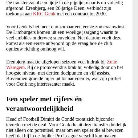
De transfer zat al een tijdje in de pijplijn, maar is nu volledig
afgerond. Erenbjerg, een 26-jarige Deen, verbindt zijn
toekomst aan
KRC Genk
met een contract tot 2030.
Voor Genk is het meer dan zomaar een eerste zomeraanwinst.
De Limburgers komen uit een woelige jaargang waarin te
veel ambities onderweg sneuvelden. Net daarom voelt deze
komst als een eerste antwoord op de vraag hoe de club
opnieuw richting omhoog wil.
Erenbjerg maakte afgelopen seizoen veel indruk bij
Zulte
Waregem
. Bij de promovendus brak hij volledig door op het
hoogste niveau, met dertien doelpunten en vijf assists.
Bovendien groeide hij er uit tot aanvoerder, wat zijn profiel
voor Genk nog interessanter maakt.
Een speler met cijfers én
verantwoordelijkheid
Head of Football Dimitri de Condé toont zich bijzonder
tevreden met de deal. Voor Genk draait deze transfer duidelijk
niet alleen om potentieel, maar om een speler die al bewezen
heeft dat hij in de Jupiler Pro League verschil kan maken.