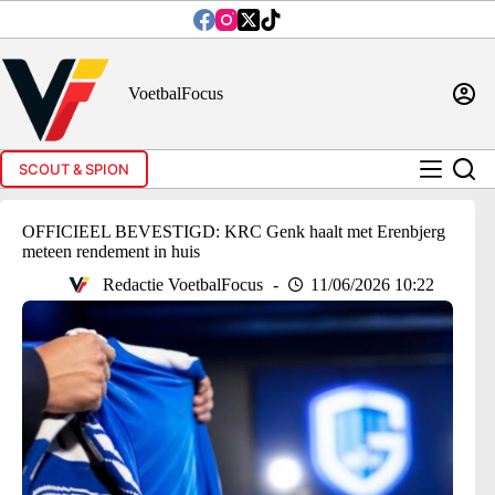
Ga
naar
de
inhoud
VoetbalFocus
SCOUT & SPION
OFFICIEEL BEVESTIGD: KRC Genk haalt met Erenbjerg
meteen rendement in huis
Redactie VoetbalFocus
11/06/2026 10:22