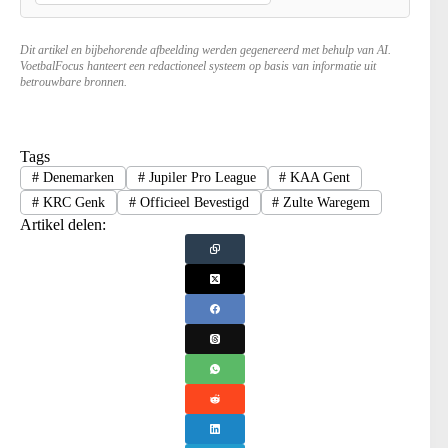
Dit artikel en bijbehorende afbeelding werden gegenereerd met behulp van AI.
VoetbalFocus hanteert een redactioneel systeem op basis van informatie uit
betrouwbare bronnen.
Tags
#
Denemarken
#
Jupiler Pro League
#
KAA Gent
#
KRC Genk
#
Officieel Bevestigd
#
Zulte Waregem
Artikel delen: