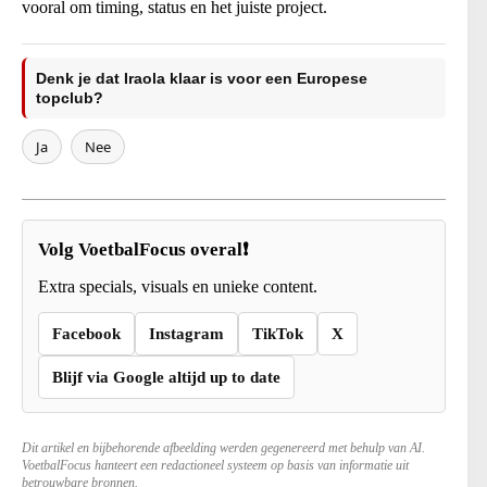
vooral om timing, status en het juiste project.
Denk je dat Iraola klaar is voor een Europese
topclub?
Ja
Nee
Volg VoetbalFocus overal❗
Extra specials, visuals en unieke content.
Facebook
Instagram
TikTok
X
Blijf via Google altijd up to date
Dit artikel en bijbehorende afbeelding werden gegenereerd met behulp van AI.
VoetbalFocus hanteert een redactioneel systeem op basis van informatie uit
betrouwbare bronnen.