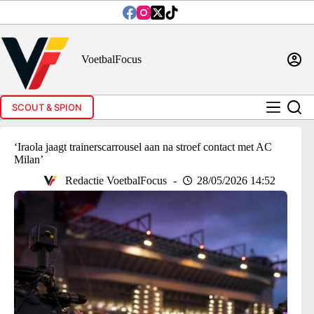
Ga
naar
de
inhoud
VoetbalFocus
SCOUT & SPION
‘Iraola jaagt trainerscarrousel aan na stroef contact met AC
Milan’
Redactie VoetbalFocus
28/05/2026 14:52