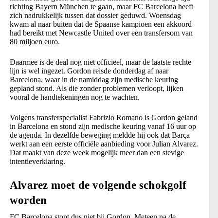
richting Bayern München te gaan, maar FC Barcelona heeft
zich nadrukkelijk tussen dat dossier geduwd. Woensdag
kwam al naar buiten dat de Spaanse kampioen een akkoord
had bereikt met Newcastle United over een transfersom van
80 miljoen euro.
Daarmee is de deal nog niet officieel, maar de laatste rechte
lijn is wel ingezet. Gordon reisde donderdag af naar
Barcelona, waar in de namiddag zijn medische keuring
gepland stond. Als die zonder problemen verloopt, lijken
vooral de handtekeningen nog te wachten.
Volgens transferspecialist Fabrizio Romano is Gordon geland
in Barcelona en stond zijn medische keuring vanaf 16 uur op
de agenda. In dezelfde beweging meldde hij ook dat Barça
werkt aan een eerste officiële aanbieding voor Julian Alvarez.
Dat maakt van deze week mogelijk meer dan een stevige
intentieverklaring.
Alvarez moet de volgende schokgolf
worden
FC Barcelona stopt dus niet bij Gordon. Meteen na de