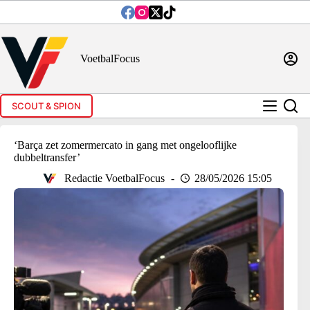
Ga
naar
de
inhoud
VoetbalFocus
SCOUT & SPION
‘Barça zet zomermercato in gang met ongelooflijke
dubbeltransfer’
Redactie VoetbalFocus
28/05/2026 15:05