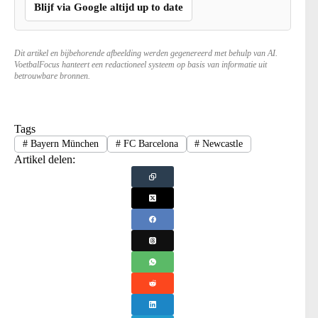
Blijf via Google altijd up to date
Dit artikel en bijbehorende afbeelding werden gegenereerd met behulp van AI.
VoetbalFocus hanteert een redactioneel systeem op basis van informatie uit
betrouwbare bronnen.
Tags
#
Bayern München
#
FC Barcelona
#
Newcastle
Artikel delen: