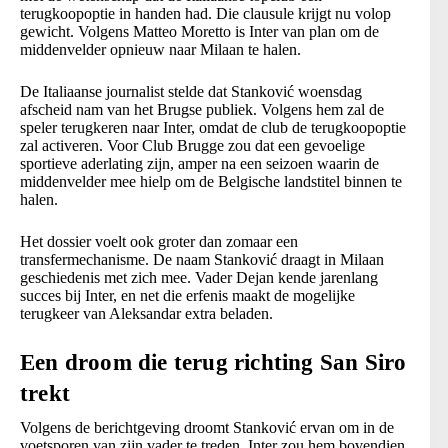
terugkoopoptie in handen had. Die clausule krijgt nu volop
gewicht. Volgens Matteo Moretto is Inter van plan om de
middenvelder opnieuw naar Milaan te halen.
De Italiaanse journalist stelde dat Stanković woensdag
afscheid nam van het Brugse publiek. Volgens hem zal de
speler terugkeren naar Inter, omdat de club de terugkoopoptie
zal activeren. Voor Club Brugge zou dat een gevoelige
sportieve aderlating zijn, amper na een seizoen waarin de
middenvelder mee hielp om de Belgische landstitel binnen te
halen.
Het dossier voelt ook groter dan zomaar een
transfermechanisme. De naam Stanković draagt in Milaan
geschiedenis met zich mee. Vader Dejan kende jarenlang
succes bij Inter, en net die erfenis maakt de mogelijke
terugkeer van Aleksandar extra beladen.
Een droom die terug richting San Siro
trekt
Volgens de berichtgeving droomt Stanković ervan om in de
voetsporen van zijn vader te treden. Inter zou hem bovendien