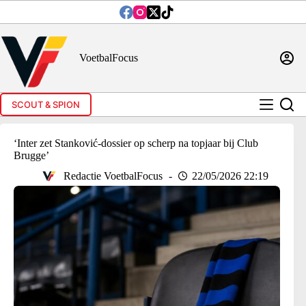
Ga
naar
de
inhoud
VoetbalFocus
SCOUT & SPION
‘Inter zet Stanković-dossier op scherp na topjaar bij Club
Brugge’
Redactie VoetbalFocus
22/05/2026 22:19