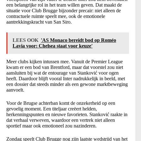
een belangrijke rol in het team willen geven. Dat maakt de
situatie voor Club Brugge bijzonder precair: niet alleen de
contractuele ruimte speelt mee, ook de emotionele
aantrekkingskracht van San Siro.
LEES OOK
'AS Monaco bereidt bod op Roméo
Lavia voor: Chelsea staat voor keuze'
Meer clubs kijken intussen mee. Vanuit de Premier League
kwam er een bod van Brentford, maar dat voorstel zou niet
aansluiten bij wat de entourage van Stanković voor ogen
heeft. Daardoor blijft vooral Inter nadrukkelijk in beeld, met
een dossier dat steeds minder als een gewone marktbeweging
aanvoelt.
Voor de Brugse achterban komt de onzekerheid op een
gevoelig moment. Een titeljaar creëert helden,
herkenningspunten en nieuwe favorieten. Stanković raakte in
dat verhaal verweven, waardoor een vertrek niet alleen
sportief maar ook emotioneel zou nazinderen.
Zondag speelt Club Brugge nog zijn laatste wedstrijd van het