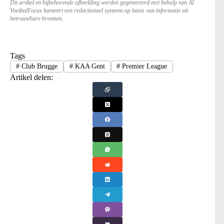
Dit artikel en bijbehorende afbeelding werden gegenereerd met behulp van AI.
VoetbalFocus hanteert een redactioneel systeem op basis van informatie uit
betrouwbare bronnen.
Tags
#
Club Brugge
#
KAA Gent
#
Premier League
Artikel delen: