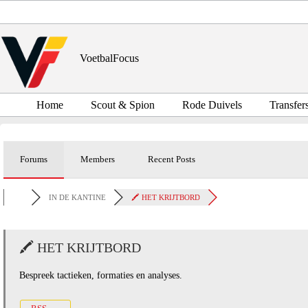
Ga
naar
de
inhoud
VoetbalFocus
Home
Scout & Spion
Rode Duivels
Transfer
Forums
Members
Recent Posts
IN DE KANTINE
🖍️ HET KRIJTBORD
🖍️ HET KRIJTBORD
Bespreek tactieken, formaties en analyses.