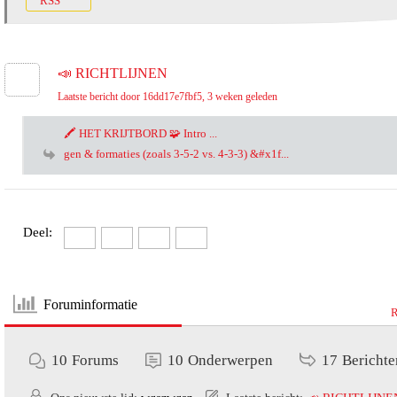
RSS
📣 RICHTLIJNEN
Laatste bericht door 16dd17e7fbf5
, 3 weken geleden
🖍️ HET KRIJTBORD 🧩 Intro ...
gen & formaties (zoals 3-5-2 vs. 4-3-3) &#x1f...
Deel:
Foruminformatie
R
10
Forums
10
Onderwerpen
17
Berichte