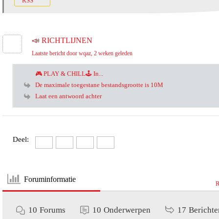
RSS
📣 RICHTLIJNEN
Laatste bericht door wqaz
, 2 weken geleden
🎮 PLAY & CHILL🕹️ In...
De maximale toegestane bestandsgrootte is 10M
Laat een antwoord achter
Deel:
Foruminformatie
R
10
Forums
10
Onderwerpen
17
Berichte