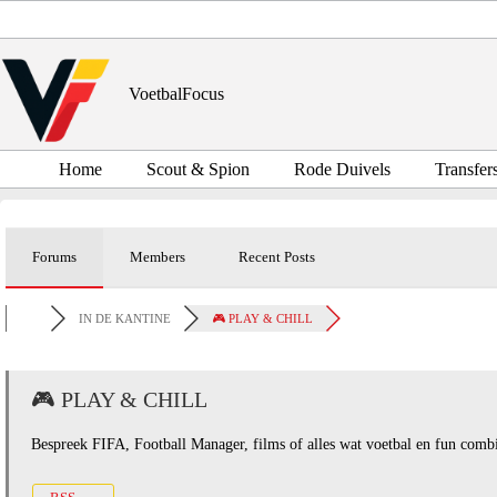
Ga
naar
de
inhoud
VoetbalFocus
Home
Scout & Spion
Rode Duivels
Transfer
Forums
Members
Recent Posts
IN DE KANTINE
🎮 PLAY & CHILL
🎮 PLAY & CHILL
Bespreek FIFA, Football Manager, films of alles wat voetbal en fun combi