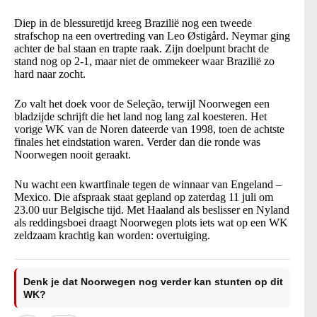
Diep in de blessuretijd kreeg Brazilië nog een tweede
strafschop na een overtreding van Leo Østigård. Neymar ging
achter de bal staan en trapte raak. Zijn doelpunt bracht de
stand nog op 2-1, maar niet de ommekeer waar Brazilië zo
hard naar zocht.
Zo valt het doek voor de Seleção, terwijl Noorwegen een
bladzijde schrijft die het land nog lang zal koesteren. Het
vorige WK van de Noren dateerde van 1998, toen de achtste
finales het eindstation waren. Verder dan die ronde was
Noorwegen nooit geraakt.
Nu wacht een kwartfinale tegen de winnaar van Engeland –
Mexico. Die afspraak staat gepland op zaterdag 11 juli om
23.00 uur Belgische tijd. Met Haaland als beslisser en Nyland
als reddingsboei draagt Noorwegen plots iets wat op een WK
zeldzaam krachtig kan worden: overtuiging.
Denk je dat Noorwegen nog verder kan stunten op dit
WK?