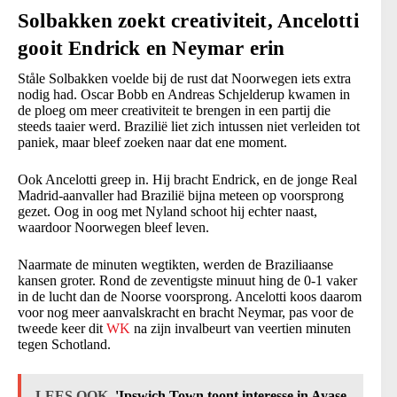
Solbakken zoekt creativiteit, Ancelotti
gooit Endrick en Neymar erin
Ståle Solbakken voelde bij de rust dat Noorwegen iets extra
nodig had. Oscar Bobb en Andreas Schjelderup kwamen in
de ploeg om meer creativiteit te brengen in een partij die
steeds taaier werd. Brazilië liet zich intussen niet verleiden tot
paniek, maar bleef zoeken naar dat ene moment.
Ook Ancelotti greep in. Hij bracht Endrick, en de jonge Real
Madrid-aanvaller had Brazilië bijna meteen op voorsprong
gezet. Oog in oog met Nyland schoot hij echter naast,
waardoor Noorwegen bleef leven.
Naarmate de minuten wegtikten, werden de Braziliaanse
kansen groter. Rond de zeventigste minuut hing de 0-1 vaker
in de lucht dan de Noorse voorsprong. Ancelotti koos daarom
voor nog meer aanvalskracht en bracht Neymar, pas voor de
tweede keer dit
WK
na zijn invalbeurt van veertien minuten
tegen Schotland.
LEES OOK
'Ipswich Town toont interesse in Ayase