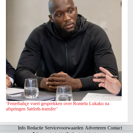
‘Fenerbahçe voert gesprekken over Romelu Lukaku na
afspringen Sørloth-transfer’
Info
Redactie
Servicevoorwaarden
Adverteren
Contact