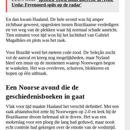
Ueda: Feyenoord-spits op de radar'
En dan kwam Haaland. De hele avond was hij amper
zichtbaar geweest, opgesloten tussen Braziliaanse verdedigers
en ver weg van de plekken waar hij normaal schade aanricht.
Tien minuten voor tijd won hij het luchtduel van Gabriel
Magalhães en plots was het raak.
Voor Brazilië werd het meteen code rood. De Seleção zocht
vol de aanval en kreeg nog mogelijkheden, maar Nyland
bleef een muur op de momenten waarop Noorwegen begon
te wankelen. Het was overleven, schuiven, blokkeren en
hopen op één uitbraak.
Een Noorse avond die de
geschiedenisboeken in gaat
Vlak voor tijd maakte Haaland het verschil definitief. Met een
raak afstandsschot zette hij Noorwegen op 2-0 en leek hij de
Braziliaanse droom helemaal uit te doven. Het was een
mokerslag voor een ploeg die lang had geduwd, maar nooit
echt controle had gekregen over de emotie van de wedstrijd.