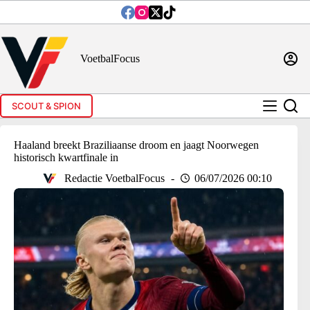
Ga
naar
de
inhoud
VoetbalFocus
SCOUT & SPION
Haaland breekt Braziliaanse droom en jaagt Noorwegen
historisch kwartfinale in
Redactie VoetbalFocus
06/07/2026 00:10