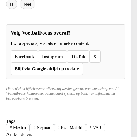
Ja
Nee
Volg VoetbalFocus overal❗
Extra specials, visuals en unieke content.
Facebook
Instagram
TikTok
X
Blijf via Google altijd up to date
Dit artikel en bijbehorende afbeelding werden gegenereerd met behulp van AI.
VoetbalFocus hanteert een redactioneel systeem op basis van informatie uit
betrouwbare bronnen.
Tags
#
Mexico
#
Neymar
#
Real Madrid
#
VAR
Artikel delen: