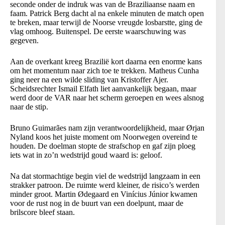
seconde onder de indruk was van de Braziliaanse naam en
faam. Patrick Berg dacht al na enkele minuten de match open
te breken, maar terwijl de Noorse vreugde losbarstte, ging de
vlag omhoog. Buitenspel. De eerste waarschuwing was
gegeven.
Aan de overkant kreeg Brazilië kort daarna een enorme kans
om het momentum naar zich toe te trekken. Matheus Cunha
ging neer na een wilde sliding van Kristoffer Ajer.
Scheidsrechter Ismail Elfath liet aanvankelijk begaan, maar
werd door de VAR naar het scherm geroepen en wees alsnog
naar de stip.
Bruno Guimarães nam zijn verantwoordelijkheid, maar Ørjan
Nyland koos het juiste moment om Noorwegen overeind te
houden. De doelman stopte de strafschop en gaf zijn ploeg
iets wat in zo’n wedstrijd goud waard is: geloof.
Na dat stormachtige begin viel de wedstrijd langzaam in een
strakker patroon. De ruimte werd kleiner, de risico’s werden
minder groot. Martin Ødegaard en Vinícius Júnior kwamen
voor de rust nog in de buurt van een doelpunt, maar de
brilscore bleef staan.