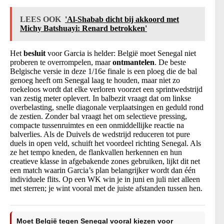
LEES OOK
'Al-Shabab dicht bij akkoord met
Michy Batshuayi: Renard betrokken'
Het
besluit
voor Garcia is helder: België moet Senegal niet
proberen te overrompelen, maar
ontmantelen
. De beste
Belgische versie in deze 1/16e finale is een ploeg die de bal
genoeg heeft om Senegal laag te houden, maar niet zo
roekeloos wordt dat elke verloren voorzet een sprintwedstrijd
van zestig meter oplevert. In balbezit vraagt dat om linkse
overbelasting, snelle diagonale verplaatsingen en geduld rond
de zestien. Zonder bal vraagt het om selectieve pressing,
compacte tussenruimtes en een onmiddellijke reactie na
balverlies. Als de Duivels de wedstrijd reduceren tot pure
duels in open veld, schuift het voordeel richting Senegal. Als
ze het tempo kneden, de flankvallen herkennen en hun
creatieve klasse in afgebakende zones gebruiken, lijkt dit net
een match waarin Garcia’s plan belangrijker wordt dan één
individuele flits. Op een WK win je in juni en juli niet alleen
met sterren; je wint vooral met de juiste afstanden tussen hen.
Moet België tegen Senegal vooral kiezen voor