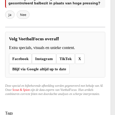
gecontroleerd balbezit in plaats van hoge pressing?
Ja
Nee
Volg VoetbalFocus overal❗
Extra specials, visuals en unieke content.
Facebook
Instagram
TikTok
X
Blijf via Google altijd up to date
Deze special en bijbehorende afbeelding werden gegenereerd met behulp van AI.
Onze
Scout & Spion
zijn de data-experts van VoetbalFocus. Hun artikels
combineren correcte feiten met doordachte analyses en scherpe interpretaties.
Tags