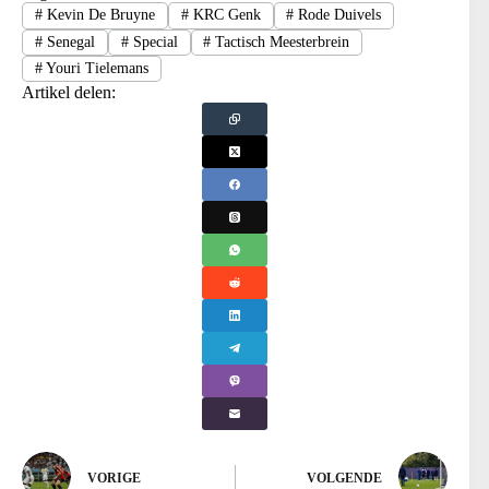
#
Kevin De Bruyne
#
KRC Genk
#
Rode Duivels
#
Senegal
#
Special
#
Tactisch Meesterbrein
#
Youri Tielemans
Artikel delen:
VORIGE
VOLGENDE