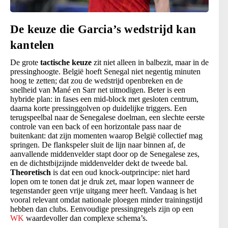
De keuze die Garcia’s wedstrijd kan
kantelen
De grote
tactische keuze
zit niet alleen in balbezit, maar in de
pressinghoogte. België hoeft Senegal niet negentig minuten
hoog te zetten; dat zou de wedstrijd openbreken en de
snelheid van Mané en Sarr net uitnodigen. Beter is een
hybride plan: in fases een mid-block met gesloten centrum,
daarna korte pressinggolven op duidelijke triggers. Een
terugspeelbal naar de Senegalese doelman, een slechte eerste
controle van een back of een horizontale pass naar de
buitenkant: dat zijn momenten waarop België collectief mag
springen. De flankspeler sluit de lijn naar binnen af, de
aanvallende middenvelder stapt door op de Senegalese zes,
en de dichtstbijzijnde middenvelder dekt de tweede bal.
Theoretisch
is dat een oud knock-outprincipe: niet hard
lopen om te tonen dat je druk zet, maar lopen wanneer de
tegenstander geen vrije uitgang meer heeft. Vandaag is het
vooral relevant omdat nationale ploegen minder trainingstijd
hebben dan clubs. Eenvoudige pressingregels zijn op een
WK
waardevoller dan complexe schema’s.