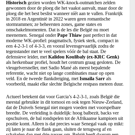
Historisch
gezien worden WK-knock-outmatchen zelden
gewonnen door de ploeg die het vaakst aanvalt, maar door de
ploeg die het best beslist wanneer níét aan te vallen. Frankrijk
in 2018 en Argentinië in 2022 waren geen romantische
stormrammen; ze beheersten zones, game states en
omschakelmomenten. Dat is de les die België nu moet
meenemen. Senegal onder
Pape Thiaw
past perfect in dat
moderne WK-profiel: pragmatisch, fysiek sterk, compact in
een 4-2-3-1 of 4-3-3, en vooral levensgevaarlijk zodra de
tegenstander met te veel spelers vóór de bal staat. De
defensieve leider, met
Kalidou Koulibaly (ex-KRC Genk)
als herkenbaar profiel, houdt het centrum graag gesloten. De
vleugelversneller, met Sadio Mané als meest bepalende
referentie, wacht niet op lange combinaties maar op open
veld. En de tweede flankdreiging, met
Ismaïla Sarr
als
voorbeeld, maakt elke slechte Belgische restpass meteen duur.
Actueel betekent dat voor Garcia’s 4-2-3-1, zoals België die
meestal gebruikte in dit tornooi en ook tegen Nieuw-Zeeland,
dat de Duivels Senegal niet mogen voeden met voorspelbare
breedte. De verleiding is duidelijk: hoog balbezit, backs ver
opschuiven, de bal rondspelen tot de Afrikaanse kampioen uit
positie komt. Alleen is dat precies waar Senegal vaak op mikt:
zij laten je naar de flank gaan, sluiten de terugweg af en
schakelen dan met drie passes om. België heeft daarom een