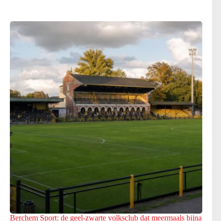
Berchem Sport: de geel-zwarte volksclub dat meermaals bijna