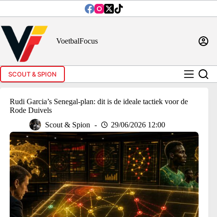
Ga
naar
de
inhoud
VoetbalFocus
SCOUT & SPION
Rudi Garcia’s Senegal-plan: dit is de ideale tactiek voor de
Rode Duivels
Scout & Spion
29/06/2026 12:00