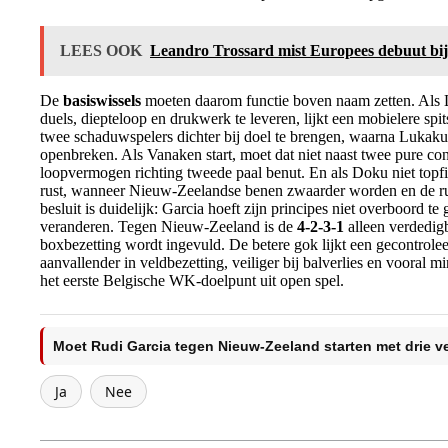
LEES OOK
Leandro Trossard mist Europees debuut bij 
De
basiswissels
moeten daarom functie boven naam zetten. Als 
duels, diepteloop en drukwerk te leveren, lijkt een mobielere sp
twee schaduwspelers dichter bij doel te brengen, waarna Lukaku a
openbreken. Als Vanaken start, moet dat niet naast twee pure contr
loopvermogen richting tweede paal benut. En als Doku niet topfit
rust, wanneer Nieuw-Zeelandse benen zwaarder worden en de rui
besluit is duidelijk: Garcia hoeft zijn principes niet overboord t
veranderen. Tegen Nieuw-Zeeland is de
4-2-3-1
alleen verdedig
boxbezetting wordt ingevuld. De betere gok lijkt een gecontroleer
aanvallender in veldbezetting, veiliger bij balverlies en vooral 
het eerste Belgische WK-doelpunt uit open spel.
Moet Rudi Garcia tegen Nieuw-Zeeland starten met drie v
Ja
Nee