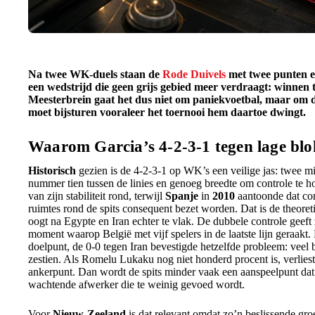
Na twee WK-duels staan de
Rode Duivels
met twee punten en
een wedstrijd die geen grijs gebied meer verdraagt: winnen
Meesterbrein gaat het dus niet om paniekvoetbal, maar om d
moet bijsturen vooraleer het toernooi hem daartoe dwingt.
Waarom Garcia’s 4-2-3-1 tegen lage bl
Historisch
gezien is de 4-2-3-1 op WK’s een veilige jas: twee m
nummer tien tussen de linies en genoeg breedte om controle te 
van zijn stabiliteit rond, terwijl
Spanje
in
2010
aantoonde dat co
ruimtes rond de spits consequent bezet worden. Dat is de theoreti
oogt na Egypte en Iran echter te vlak. De dubbele controle geeft
moment waarop België met vijf spelers in de laatste lijn geraak
doelpunt, de 0-0 tegen Iran bevestigde hetzelfde probleem: veel 
zestien. Als Romelu Lukaku nog niet honderd procent is, verlies
ankerpunt. Dan wordt de spits minder vaak een aanspeelpunt dat
wachtende afwerker die te weinig gevoed wordt.
Voor
Nieuw-Zeeland
is dat relevant omdat zo’n beslissende gro