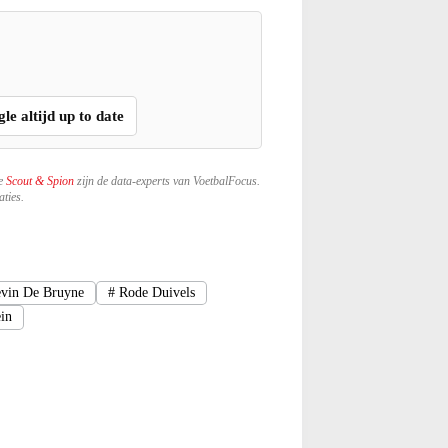
gle altijd up to date
ze
Scout & Spion
zijn de data-experts van VoetbalFocus.
ties.
vin De Bruyne
#
Rode Duivels
ein