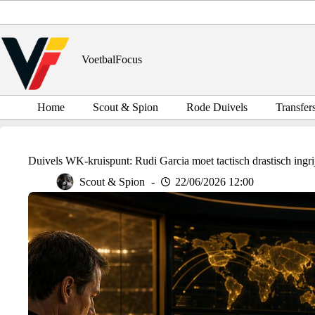
Ga
naar
de
inhoud
VoetbalFocus
Home
Scout & Spion
Rode Duivels
Transfer
Duivels WK-kruispunt: Rudi Garcia moet tactisch drastisch ingr
Scout & Spion
22/06/2026 12:00