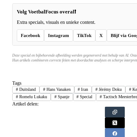
Volg VoetbalFocus overal❗
Extra specials, visuals en unieke content.
Facebook
Instagram
TikTok
X
Blijf via Goo
Deze special en bijbehorende afbeelding werden gegenereerd met behulp van AI. On
Hun artikels combineren correcte feiten met doordachte analyses en scherpe interpreta
Tags
#
Duitsland
#
Hans Vanaken
#
Iran
#
Jérémy Doku
#
Ke
#
Romelu Lukaku
#
Spanje
#
Special
#
Tactisch Meesterbr
Artikel delen: