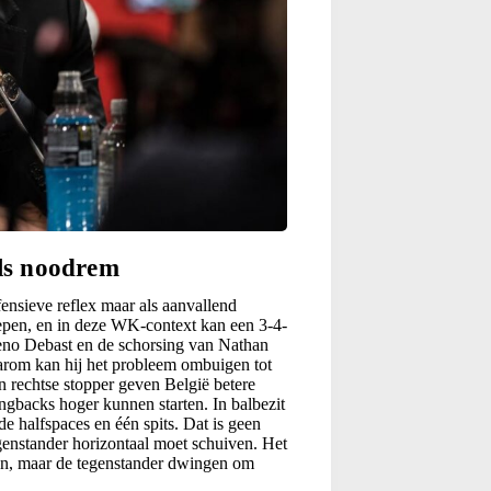
als noodrem
fensieve reflex maar als aanvallend
grepen, en in deze WK-context kan een 3-4-
 Zeno Debast en de schorsing van Nathan
arom kan hij het probleem ombuigen tot
n rechtse stopper geven België betere
ngbacks hoger kunnen starten. In balbezit
de halfspaces en één spits. Dat is geen
egenstander horizontaal moet schuiven. Het
len, maar de tegenstander dwingen om