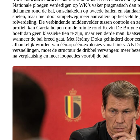
Nationale ploegen verdedigen op WK’s vaker pragmatisch dan r
lichamen rond de bal, omschakelen op tweede ballen en standaar
spelen, maar niet door simpelweg meer aanvallers op het veld te g
rolverdeling. De verbindende middenvelder tussen controle en z
profiel, kan Garcia helpen om de ruimte rond Kevin De Bruyne
hoeft dan geen klassieke tien te zijn, maar een derde man: kaat
wanneer de bal breed gaat. Met Jérémy Doku gehinderd door een
afhankelijk worden van één-op-één-explosies vanaf links. Als Do
versnellingen, moet de structuur de dribbel vervangen: meer bezet
na verplaatsing en meer loopacties voorbij de bal.