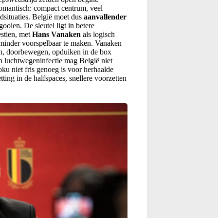
omantisch: compact centrum, veel
dsituaties. België moet dus
aanvallender
ooien. De sleutel ligt in betere
estien, met
Hans Vanaken
als logisch
 minder voorspelbaar te maken. Vanaken
sen, doorbewegen, opduiken in de box
 luchtwegeninfectie mag België niet
ku niet fris genoeg is voor herhaalde
ting in de halfspaces, snellere voorzetten