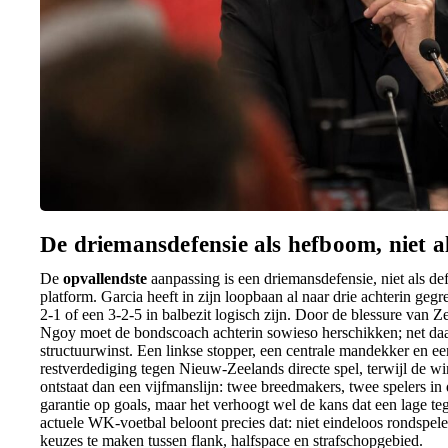
De driemansdefensie als hefboom, niet 
De
opvallendste
aanpassing is een driemansdefensie, niet als de
platform. Garcia heeft in zijn loopbaan al naar drie achterin ge
2-1 of een 3-2-5 in balbezit logisch zijn. Door de blessure van
Ngoy moet de bondscoach achterin sowieso herschikken; net da
structuurwinst. Een linkse stopper, een centrale mandekker en ee
restverdediging tegen Nieuw-Zeelands directe spel, terwijl de wi
ontstaat dan een vijfmanslijn: twee breedmakers, twee spelers in 
garantie op goals, maar het verhoogt wel de kans dat een lage t
actuele WK-voetbal beloont precies dat: niet eindeloos rondspe
keuzes te maken tussen flank, halfspace en strafschopgebied.