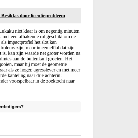
Besiktas door licentieprobleem
Lukaku niet klaar is om negentig minuten
its met een afhakende rol geschikt om de
ls impactprofiel het slot kan
oleurs zijn, maar in een elftal dat zijn
 is, kan zijn waarde net groter worden na
mtes aan de buitenkant groeien. Het
e gooien, maar hij moet de geometrie
baar als ze hoger, agressiever en met meer
de kanteling naar drie achterin:
minder voorspelbaar in de zoektocht naar
erdedigers?