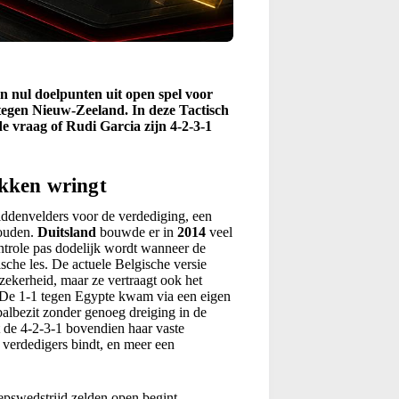
 nul doelpunten uit open spel voor
 tegen Nieuw-Zeeland. In deze Tactisch
e vraag of Rudi Garcia zijn 4-2-3-1
okken wringt
iddenvelders voor de verdediging, een
houden.
Duitsland
bouwde er in
2014
veel
ntrole pas dodelijk wordt wanneer de
sche les. De actuele Belgische versie
 zekerheid, maar ze vertraagt ook het
t. De 1-1 tegen Egypte kwam via een eigen
balbezit zonder genoeg dreiging in de
t de 4-2-3-1 bovendien haar vaste
 verdedigers bindt, en meer een
epswedstrijd zelden open begint.