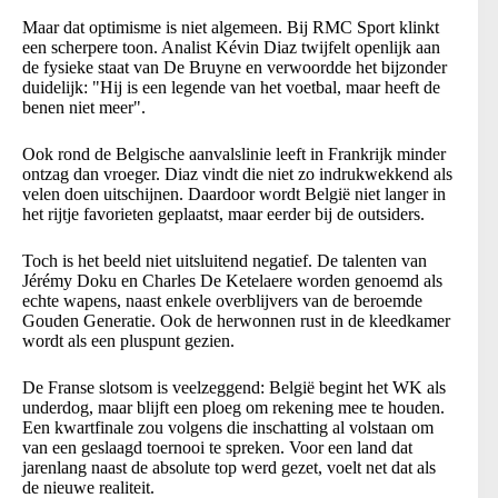
Maar dat optimisme is niet algemeen. Bij RMC Sport klinkt
een scherpere toon. Analist Kévin Diaz twijfelt openlijk aan
de fysieke staat van De Bruyne en verwoordde het bijzonder
duidelijk: "Hij is een legende van het voetbal, maar heeft de
benen niet meer".
Ook rond de Belgische aanvalslinie leeft in Frankrijk minder
ontzag dan vroeger. Diaz vindt die niet zo indrukwekkend als
velen doen uitschijnen. Daardoor wordt België niet langer in
het rijtje favorieten geplaatst, maar eerder bij de outsiders.
Toch is het beeld niet uitsluitend negatief. De talenten van
Jérémy Doku en Charles De Ketelaere worden genoemd als
echte wapens, naast enkele overblijvers van de beroemde
Gouden Generatie. Ook de herwonnen rust in de kleedkamer
wordt als een pluspunt gezien.
De Franse slotsom is veelzeggend: België begint het WK als
underdog, maar blijft een ploeg om rekening mee te houden.
Een kwartfinale zou volgens die inschatting al volstaan om
van een geslaagd toernooi te spreken. Voor een land dat
jarenlang naast de absolute top werd gezet, voelt net dat als
de nieuwe realiteit.