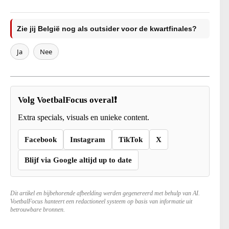
Zie jij België nog als outsider voor de kwartfinales?
Ja
Nee
Volg VoetbalFocus overal❗
Extra specials, visuals en unieke content.
Facebook
Instagram
TikTok
X
Blijf via Google altijd up to date
Dit artikel en bijbehorende afbeelding werden gegenereerd met behulp van AI.
VoetbalFocus hanteert een redactioneel systeem op basis van informatie uit
betrouwbare bronnen.