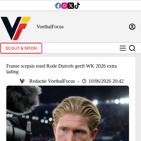
Ga
naar
de
inhoud
VoetbalFocus
SCOUT & SPION
Franse scepsis rond Rode Duivels geeft WK 2026 extra
lading
Redactie VoetbalFocus
10/06/2026 20:42