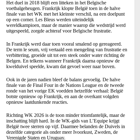
Het duel in 2018 blijft een litteken in het Belgische
voetbalgeheugen. Frankrijk klopte België toen in de halve
finale van het WK met het kleinste verschil, na een doelpunt
op een corner. Les Bleus werden uiteindelijk
wereldkampioen, maar de manier waarop die wedstrijd werd
uitgespeeld, zorgde achteraf voor Belgische frustratie.
In Frankrijk werd daar toen vooral smalend op gereageerd.
De term le seum, vrij vertaald een mengeling van frustratie en
verbittering, groeide uit tot een steek onder water richting de
Belgen. En telkens wanneer Frankrijk daarna opnieuw de
kwelduivel speelde, kwam dat gevoel weer naar boven.
Ook in de jaren nadien bleef de balans gevoelig. De halve
finale van de Final Four in de Nations League en de tweede
ronde van het vorige EK voedden hetzelfde verhaal: België
botste opnieuw op Frankrijk, en aan de overkant volgden
opnieuw laatdunkende reacties.
Richting WK 2026 is de toon minder triomfantelijk, maar de
inschatting blijft hard. In de WK-gids van L’Equipe krijgt
België twee sterren op vijf. Daarmee belanden de Duivels in
dezelfde categorie als onder meer Ivoorkust, Zweden, de
Verenigde Staten en Uruguay.