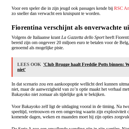
Voor een speler die in zijn jeugd ook passages kende bij
RSC And
zo sneller dan verwacht een kruispunt te worden.
Fiorentina verschijnt als onverwachte u
Volgens de Italiaanse krant
La Gazzetta dello Sport
heeft Fiorent
bereid zijn om ongeveer 20 miljoen euro te betalen voor de Belg
genoemd als mogelijke piste.
LEES OOK
'Club Brugge haalt Freddie Potts binnen: 
niet'
In dat scenario zou een aankoopoptie wellicht deel kunnen uitmak
niet, maar de aanwezigheid van zo’n optie maakt het verhaal metee
Bakayoko niet zomaar als tijdelijke gok te bekijken.
Voor Bakayoko zelf ligt de uitdaging vooral in de timing. Na tw
speeltijd, vertrouwen en een omgeving waarin zijn explosiviteit
komende dagen, weken en maanden moet hij zijn opties zorgvul
De Serie A zou een opvallende wending zijn in zijn carrière. Ni