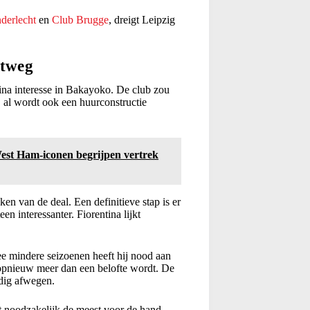
erlecht
en
Club Brugge
, dreigt Leipzig
itweg
ina interesse in Bakayoko. De club zou
, al wordt ook een huurconstructie
West Ham-iconen begrijpen vertrek
en van de deal. Een definitieve stap is er
n interessanter. Fiorentina lijkt
ee mindere seizoenen heeft hij nood aan
 opnieuw meer dan een belofte wordt. De
dig afwegen.
et noodzakelijk de meest voor de hand