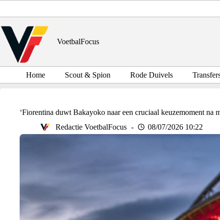
Ga
naar
de
inhoud
VoetbalFocus
Home
Scout & Spion
Rode Duivels
Transfer
‘Fiorentina duwt Bakayoko naar een cruciaal keuzemoment na mo
Redactie VoetbalFocus
08/07/2026 10:22