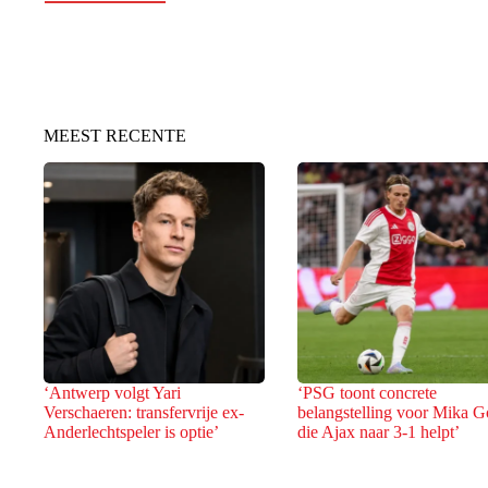
MEEST RECENTE
‘Antwerp volgt Yari
‘PSG toont concrete
Verschaeren: transfervrije ex-
belangstelling voor Mika G
Anderlechtspeler is optie’
die Ajax naar 3-1 helpt’