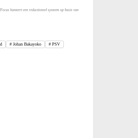
lFocus hanteert een redactioneel systeem op basis van
nd
#
Johan Bakayoko
#
PSV