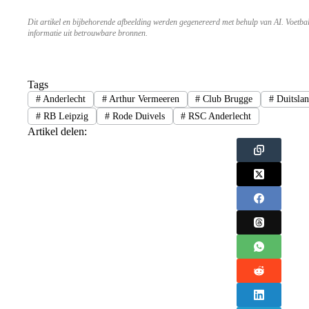
Dit artikel en bijbehorende afbeelding werden gegenereerd met behulp van AI. Voetba
informatie uit betrouwbare bronnen.
Tags
#
Anderlecht
#
Arthur Vermeeren
#
Club Brugge
#
Duitsla
#
RB Leipzig
#
Rode Duivels
#
RSC Anderlecht
Artikel delen: