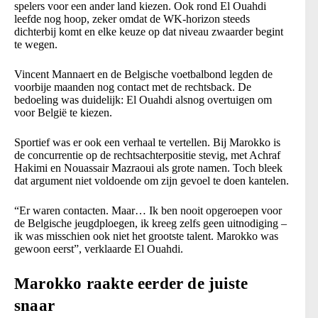
spelers voor een ander land kiezen. Ook rond El Ouahdi
leefde nog hoop, zeker omdat de WK-horizon steeds
dichterbij komt en elke keuze op dat niveau zwaarder begint
te wegen.
Vincent Mannaert en de Belgische voetbalbond legden de
voorbije maanden nog contact met de rechtsback. De
bedoeling was duidelijk: El Ouahdi alsnog overtuigen om
voor België te kiezen.
Sportief was er ook een verhaal te vertellen. Bij Marokko is
de concurrentie op de rechtsachterpositie stevig, met Achraf
Hakimi en Nouassair Mazraoui als grote namen. Toch bleek
dat argument niet voldoende om zijn gevoel te doen kantelen.
“Er waren contacten. Maar… Ik ben nooit opgeroepen voor
de Belgische jeugdploegen, ik kreeg zelfs geen uitnodiging –
ik was misschien ook niet het grootste talent. Marokko was
gewoon eerst”, verklaarde El Ouahdi.
Marokko raakte eerder de juiste
snaar