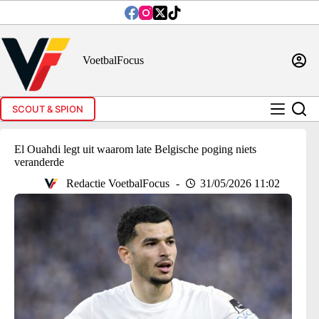
Ga
naar
de
inhoud
VoetbalFocus
SCOUT & SPION
El Ouahdi legt uit waarom late Belgische poging niets
veranderde
Redactie VoetbalFocus
31/05/2026 11:02