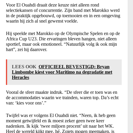
Voor El Ouahdi draait deze keuze niet alleen rond
selectiekansen of concurrentie. Zijn band met Marokko werd
in de praktijk opgebouwd, op toernooien en in een omgeving
waarin hij zich al snel gewenst voelde.
Hij speelde met Marokko op de Olympische Spelen en op de
Africa Cup U23. Die ervaringen bleven hangen, niet alleen
sportief, maar ook emotioneel. “Natuurlijk volg ik ook mijn
hart”, zei hij daarover.
LEES OOK
OFFICIEEL BEVESTIGD: Bryan
Limbombe kiest voor Maritimo na degradatie met
Heracles
Vooral de sfeer maakte indruk. “De sfeer die er toen was en
de accommodaties waarin we trainden, waren top. Da’s echt
van: ‘kies voor ons’.”
Twijfel was er volgens El Ouahdi niet. “Neen, ik heb geen
moment getwijfeld en ik moest zeker geen twee keer
nadenken. Ik kijk ‘twee miljoen procent’ uit naar het WK.
Heel de wereld kijkt mee, hé. Zoiets mogen meemaken, is