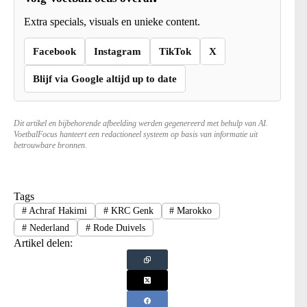
Extra specials, visuals en unieke content.
Facebook
Instagram
TikTok
X
Blijf via Google altijd up to date
Dit artikel en bijbehorende afbeelding werden gegenereerd met behulp van AI.
VoetbalFocus hanteert een redactioneel systeem op basis van informatie uit
betrouwbare bronnen.
Tags
#
Achraf Hakimi
#
KRC Genk
#
Marokko
#
Nederland
#
Rode Duivels
Artikel delen: