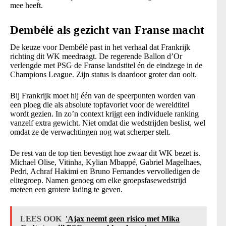
mee heeft.
Dembélé als gezicht van Franse macht
De keuze voor Dembélé past in het verhaal dat Frankrijk
richting dit WK meedraagt. De regerende Ballon d’Or
verlengde met PSG de Franse landstitel én de eindzege in de
Champions League. Zijn status is daardoor groter dan ooit.
Bij Frankrijk moet hij één van de speerpunten worden van
een ploeg die als absolute topfavoriet voor de wereldtitel
wordt gezien. In zo’n context krijgt een individuele ranking
vanzelf extra gewicht. Niet omdat die wedstrijden beslist, wel
omdat ze de verwachtingen nog wat scherper stelt.
De rest van de top tien bevestigt hoe zwaar dit WK bezet is.
Michael Olise, Vitinha, Kylian Mbappé, Gabriel Magelhaes,
Pedri, Achraf Hakimi en Bruno Fernandes vervolledigen de
elitegroep. Namen genoeg om elke groepsfasewedstrijd
meteen een grotere lading te geven.
LEES OOK
'Ajax neemt geen risico met Mika