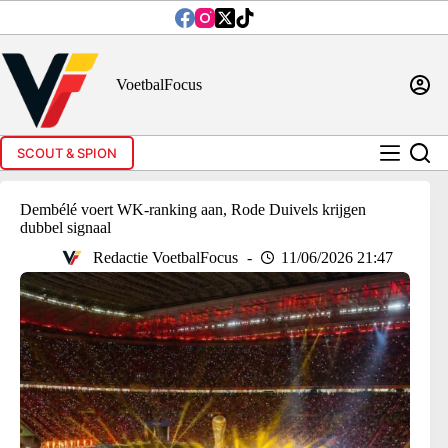
Ga
naar
de
inhoud
VoetbalFocus
SCOUT & SPION
Dembélé voert WK-ranking aan, Rode Duivels krijgen
dubbel signaal
Redactie VoetbalFocus
11/06/2026 21:47