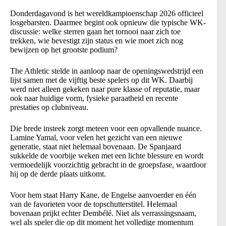
Donderdagavond is het wereldkampioenschap 2026 officieel
losgebarsten. Daarmee begint ook opnieuw die typische WK-
discussie: welke sterren gaan het tornooi naar zich toe
trekken, wie bevestigt zijn status en wie moet zich nog
bewijzen op het grootste podium?
The Athletic stelde in aanloop naar de openingswedstrijd een
lijst samen met de vijftig beste spelers op dit WK. Daarbij
werd niet alleen gekeken naar pure klasse of reputatie, maar
ook naar huidige vorm, fysieke paraatheid en recente
prestaties op clubniveau.
Die brede insteek zorgt meteen voor een opvallende nuance.
Lamine Yamal, voor velen het gezicht van een nieuwe
generatie, staat niet helemaal bovenaan. De Spanjaard
sukkelde de voorbije weken met een lichte blessure en wordt
vermoedelijk voorzichtig gebracht in de groepsfase, waardoor
hij op de derde plaats uitkomt.
Voor hem staat Harry Kane, de Engelse aanvoerder en één
van de favorieten voor de topschutterstitel. Helemaal
bovenaan prijkt echter Dembélé. Niet als verrassingsnaam,
wel als speler die op dit moment het volledige momentum