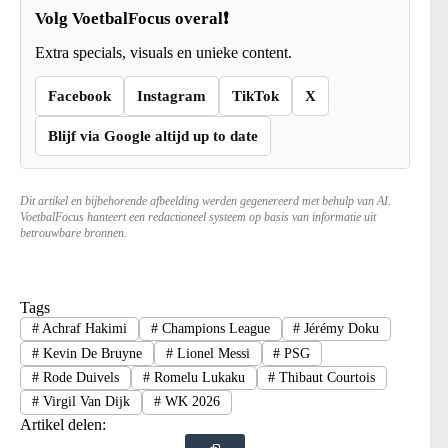
Volg VoetbalFocus overal❗
Extra specials, visuals en unieke content.
Facebook
Instagram
TikTok
X
Blijf via Google altijd up to date
Dit artikel en bijbehorende afbeelding werden gegenereerd met behulp van AI.
VoetbalFocus hanteert een redactioneel systeem op basis van informatie uit
betrouwbare bronnen.
Tags
#
Achraf Hakimi
#
Champions League
#
Jérémy Doku
#
Kevin De Bruyne
#
Lionel Messi
#
PSG
#
Rode Duivels
#
Romelu Lukaku
#
Thibaut Courtois
#
Virgil Van Dijk
#
WK 2026
Artikel delen: