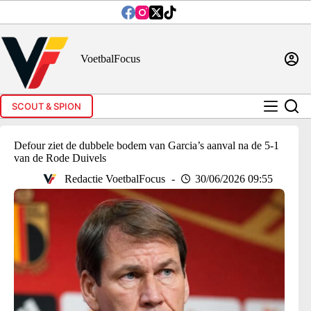
Ga
naar
de
inhoud
VoetbalFocus
SCOUT & SPION
Defour ziet de dubbele bodem van Garcia’s aanval na de 5-1
van de Rode Duivels
Redactie VoetbalFocus
30/06/2026 09:55