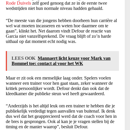
Rode Duivels
zelf goed genoeg dat ze in de eerste twee
wedstrijden niet hun normale niveau hadden gehaald.
“De meeste van die jongens hebben doorheen hun carrière al
wel wat moeten incasseren en weten hoe daarmee om te
gaan”, klinkt het. Net daarom vindt Defour de reactie van
Garcia niet vanzelfsprekend. De vraag blijft of zo’n harde
uithaal op dat moment echt nodig was.
LEES OOK
Mannaert licht keuze voor Mark van
Bommel toe: contact al voor het WK
Maar er zit ook een menselijke laag onder. Spelers voelen
wanneer een trainer voor hen gaat staan, zeker wanneer de
kritiek persoonlijker wordt. Defour denkt dan ook dat de
kleedkamer die publieke steun wel heeft gewaardeerd.
“Anderzijds is het altijd leuk om een trainer te hebben die je
publiekelijk verdedigt tegen aanvallen van buitenaf. Ik denk
dus wel dat het geapprecieerd werd dat de coach voor hen in
de bres is gesprongen. Ook al kan je je vragen stellen bij de
timing en de manier waarop”, besluit Defour.