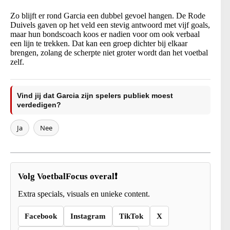
Zo blijft er rond Garcia een dubbel gevoel hangen. De Rode
Duivels gaven op het veld een stevig antwoord met vijf goals,
maar hun bondscoach koos er nadien voor om ook verbaal
een lijn te trekken. Dat kan een groep dichter bij elkaar
brengen, zolang de scherpte niet groter wordt dan het voetbal
zelf.
Vind jij dat Garcia zijn spelers publiek moest
verdedigen?
Ja
Nee
Volg VoetbalFocus overal❗
Extra specials, visuals en unieke content.
Facebook
Instagram
TikTok
X