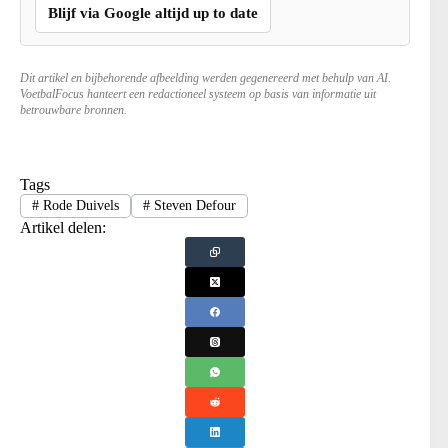
Blijf via Google altijd up to date
Dit artikel en bijbehorende afbeelding werden gegenereerd met behulp van AI.
VoetbalFocus hanteert een redactioneel systeem op basis van informatie uit
betrouwbare bronnen.
Tags
#
Rode Duivels
#
Steven Defour
Artikel delen: