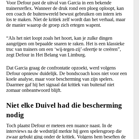
Voor Defour past de uitval van Garcia in een bekende
trainersreflex. Wanneer de druk rond een ploeg oploopt, kan
een coach de buitenwereld bewust gebruiken om intern iets
los te maken. Niet de kritiek zelf wordt dan het verhaal, maar
de manier waarop de groep zich ertegen wapent.
“Als het niet loopt zoals het hoort, kan je zulke dingen
aangrijpen om bepaalde snaren te raken. Het is een klassieke
truc van trainers om een ‘wij-tegen-zij’-sfeertje te creëren”,
zegt Defour in Het Belang van Limburg.
Dat Garcia graag de confrontatie opzoekt, werd volgens
Defour opnieuw duidelijk. De bondscoach koos niet voor een
koele analyse, maar voor bescherming van zijn spelers.
Daarmee gaf hij het signaal dat kritiek van buitenaf niet
zomaar onbeantwoord blijft.
Niet elke Duivel had die bescherming
nodig
Toch plaatst Defour er meteen een nuance naast. In de
interviews na de wedstrijd merkte hij geen spelersgroep die
zwaar gebukt ging onder de kritiek. Volgens hem beseften de