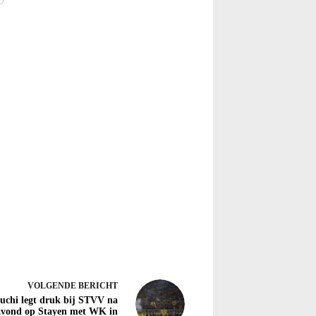
VOLGENDE
BERICHT
guchi legt druk bij STVV na
tavond op Stayen met WK in