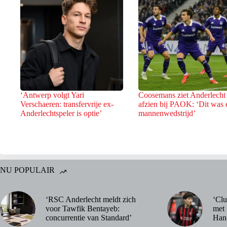
‘Antwerp volgt Yari
Coosemans ziet Anderlecht
Verschaeren: transfervrije ex-
afzien bij PAOK: ‘Dit was 
Anderlechtspeler is optie’
mannenwedstrijd’
NU POPULAIR
‘RSC Anderlecht meldt zich
‘Clu
voor Tawfik Bentayeb:
met 
concurrentie van Standard’
Han