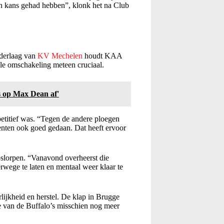
en kans gehad hebben”, klonk het na Club
ederlaag van
KV Mechelen
houdt KAA
ale omschakeling meteen cruciaal.
 op Max Dean af'
etitief was. “Tegen de andere ploegen
nten ook goed gedaan. Dat heeft ervoor
pslorpen. “Vanavond overheerst die
rwege te laten en mentaal weer klaar te
ijkheid en herstel. De klap in Brugge
tie van de Buffalo’s misschien nog meer