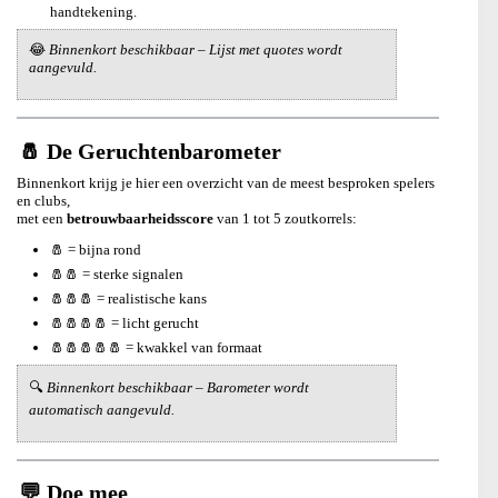
handtekening.
😂
Binnenkort beschikbaar – Lijst met quotes wordt
aangevuld.
🧂 De Geruchtenbarometer
Binnenkort krijg je hier een overzicht van de meest besproken spelers
en clubs,
met een
betrouwbaarheidsscore
van 1 tot 5 zoutkorrels:
🧂 = bijna rond
🧂🧂 = sterke signalen
🧂🧂🧂 = realistische kans
🧂🧂🧂🧂 = licht gerucht
🧂🧂🧂🧂🧂 = kwakkel van formaat
🔍
Binnenkort beschikbaar – Barometer wordt
automatisch aangevuld.
💬 Doe mee