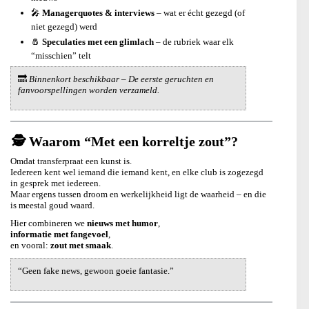
🎤
Managerquotes & interviews
– wat er écht gezegd (of
niet gezegd) werd
🧂
Speculaties met een glimlach
– de rubriek waar elk
“misschien” telt
🔜
Binnenkort beschikbaar – De eerste geruchten en
fanvoorspellingen worden verzameld.
🕵️ Waarom “Met een korreltje zout”?
Omdat transferpraat een kunst is.
Iedereen kent wel iemand die iemand kent, en elke club is zogezegd
in gesprek met iedereen.
Maar ergens tussen droom en werkelijkheid ligt de waarheid – en die
is meestal goud waard.
Hier combineren we
nieuws met humor
,
informatie met fangevoel
,
en vooral:
zout met smaak
.
“Geen fake news, gewoon goeie fantasie.”