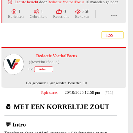
Laatste bericht
door
Redactie VoetbalFocus
10 maanden geleden
1
1
0
266
Berichten
Gebruikers
Reactions
Bekeken
RSS
Redactie VoetbalFocus
(@voetbalfocus)
Lid
Admin
Deelgenomen: 1 jaar geleden
Berichten: 10
20/10/2025 12:58 pm
[#11]
Topic starter
🧂
MET EEN KORRELTJE ZOUT
💬 Intro
Transfergeruchten, insiderfluisteringen, wilde fantasieën en pure