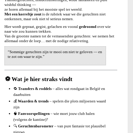
wishful thinking —
ze horen allemaal bij het mooiste spel ter wereld.
Met een korreltje zout
is de rubriek waar we die geruchten niet
ontkennen, maar ook niet té serieus nemen.
Hier wordt gepraat, gegist, gelachen en vooral
gedroomd
over wie
naar wie zou kunnen trekken.
Van de grootste namen tot de verrassendste geruchten: we nemen het
allemaal onder de loep… met de nodige relativering.
“Sommige geruchten zijn te mooi om niet te geloven — en
te zot om waar te zijn.”
⚽ Wat je hier straks vindt
🔁
Transfers & roddels
– alles wat rondgaat in België en
daarbuiten
💰
Waarden & trends
– spelers die plots miljoenen waard
zijn
🧠
Fanvoorspellingen
– wie moet jouw club halen
(volgens de kantine)?
🔍
Geruchtenbarometer
– van pure fantasie tot plausibel
nieuws