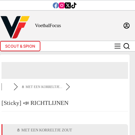
Ga
naar
de
inhoud
VoetbalFocus
SCOUT & SPION
🧂 MET EEN KORRELTJE...
[Sticky]
📣 RICHTLIJNEN
🧂 MET EEN KORRELTJE ZOUT