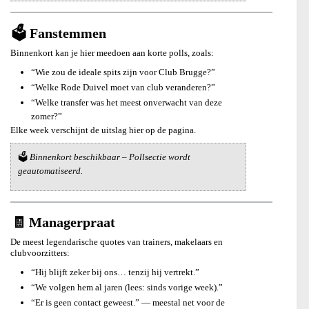
🗳️ Fanstemmen
Binnenkort kan je hier meedoen aan korte polls, zoals:
“Wie zou de ideale spits zijn voor Club Brugge?”
“Welke Rode Duivel moet van club veranderen?”
“Welke transfer was het meest onverwacht van deze
zomer?”
Elke week verschijnt de uitslag hier op de pagina.
🗳️
Binnenkort beschikbaar – Pollsectie wordt
geautomatiseerd.
🧾 Managerpraat
De meest legendarische quotes van trainers, makelaars en
clubvoorzitters:
“Hij blijft zeker bij ons… tenzij hij vertrekt.”
“We volgen hem al jaren (lees: sinds vorige week).”
“Er is geen contact geweest.” — meestal net voor de