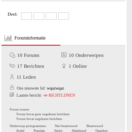
Deel:
Foruminformatie
10
Forums
10
Onderwerpen
17
Berichten
1
Online
11
Leden
Ons nieuwste lid:
wqazwqaz
Laatste bericht:
📣 RICHTLIJNEN
Forum iconen:
Forum bevat geen ongelezen berichten
Forum bevat ongelezen berichten
Onderwerp pictogrammen:
Niet beantwoord
Beantwoord
Actief
Populair
Sticky
Afgekeurd
Opgelost