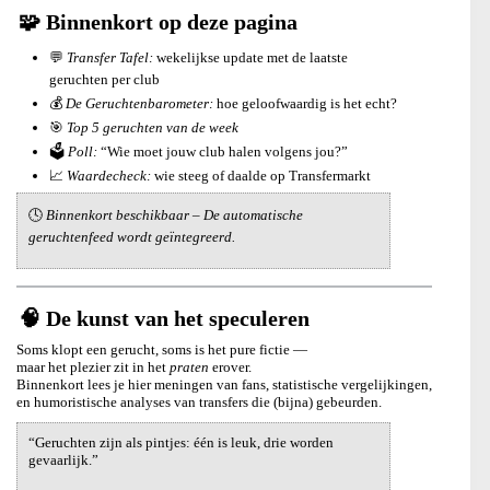
🧩 Binnenkort op deze pagina
💬
Transfer Tafel:
wekelijkse update met de laatste
geruchten per club
💰
De Geruchtenbarometer:
hoe geloofwaardig is het echt?
🎯
Top 5 geruchten van de week
🗳️
Poll:
“Wie moet jouw club halen volgens jou?”
📈
Waardecheck:
wie steeg of daalde op Transfermarkt
🕓
Binnenkort beschikbaar – De automatische
geruchtenfeed wordt geïntegreerd.
🧠 De kunst van het speculeren
Soms klopt een gerucht, soms is het pure fictie —
maar het plezier zit in het
praten
erover.
Binnenkort lees je hier meningen van fans, statistische vergelijkingen,
en humoristische analyses van transfers die (bijna) gebeurden.
“Geruchten zijn als pintjes: één is leuk, drie worden
gevaarlijk.”