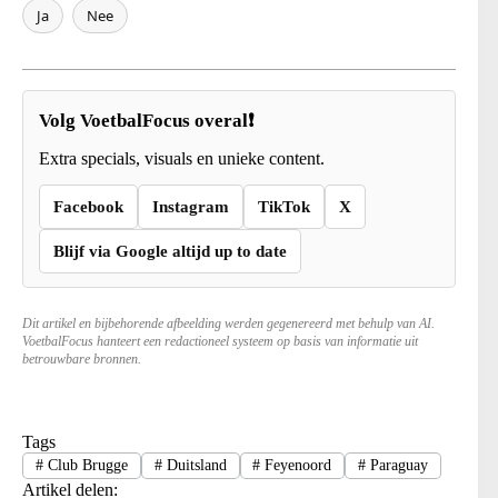
Ja
Nee
Volg VoetbalFocus overal❗
Extra specials, visuals en unieke content.
Facebook
Instagram
TikTok
X
Blijf via Google altijd up to date
Dit artikel en bijbehorende afbeelding werden gegenereerd met behulp van AI.
VoetbalFocus hanteert een redactioneel systeem op basis van informatie uit
betrouwbare bronnen.
Tags
#
Club Brugge
#
Duitsland
#
Feyenoord
#
Paraguay
Artikel delen: