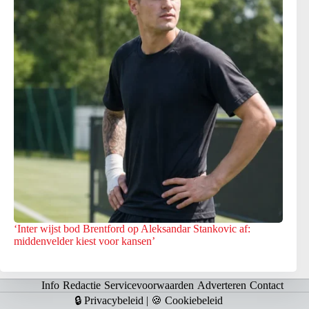
‘Inter wijst bod Brentford op Aleksandar Stankovic af:
middenvelder kiest voor kansen’
Info
Redactie
Servicevoorwaarden
Adverteren
Contact
🔒 Privacybeleid
|
🍪 Cookiebeleid