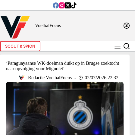
Ga
naar
de
inhoud
VoetbalFocus
SCOUT & SPION
‘Paraguayaanse WK-doelman duikt op in Brugse zoektocht
naar opvolging voor Mignolet’
Redactie VoetbalFocus
02/07/2026 22:32