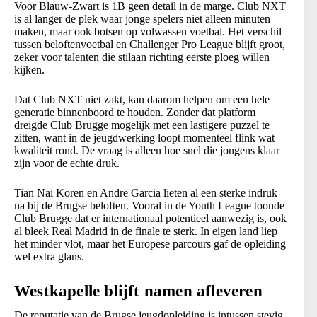
Voor Blauw-Zwart is 1B geen detail in de marge. Club NXT
is al langer de plek waar jonge spelers niet alleen minuten
maken, maar ook botsen op volwassen voetbal. Het verschil
tussen beloftenvoetbal en Challenger Pro League blijft groot,
zeker voor talenten die stilaan richting eerste ploeg willen
kijken.
Dat Club NXT niet zakt, kan daarom helpen om een hele
generatie binnenboord te houden. Zonder dat platform
dreigde Club Brugge mogelijk met een lastigere puzzel te
zitten, want in de jeugdwerking loopt momenteel flink wat
kwaliteit rond. De vraag is alleen hoe snel die jongens klaar
zijn voor de echte druk.
Tian Nai Koren en Andre Garcia lieten al een sterke indruk
na bij de Brugse beloften. Vooral in de Youth League toonde
Club Brugge dat er internationaal potentieel aanwezig is, ook
al bleek Real Madrid in de finale te sterk. In eigen land liep
het minder vlot, maar het Europese parcours gaf de opleiding
wel extra glans.
Westkapelle blijft namen afleveren
De reputatie van de Brugse jeugdopleiding is intussen stevig.