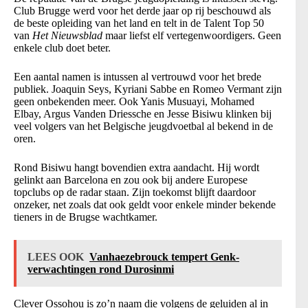
Club Brugge werd voor het derde jaar op rij beschouwd als
de beste opleiding van het land en telt in de Talent Top 50
van
Het Nieuwsblad
maar liefst elf vertegenwoordigers. Geen
enkele club doet beter.
Een aantal namen is intussen al vertrouwd voor het brede
publiek. Joaquin Seys, Kyriani Sabbe en Romeo Vermant zijn
geen onbekenden meer. Ook Yanis Musuayi, Mohamed
Elbay, Argus Vanden Driessche en Jesse Bisiwu klinken bij
veel volgers van het Belgische jeugdvoetbal al bekend in de
oren.
Rond Bisiwu hangt bovendien extra aandacht. Hij wordt
gelinkt aan Barcelona en zou ook bij andere Europese
topclubs op de radar staan. Zijn toekomst blijft daardoor
onzeker, net zoals dat ook geldt voor enkele minder bekende
tieners in de Brugse wachtkamer.
LEES OOK
Vanhaezebrouck tempert Genk-
verwachtingen rond Durosinmi
Clever Ossohou is zo’n naam die volgens de geluiden al in