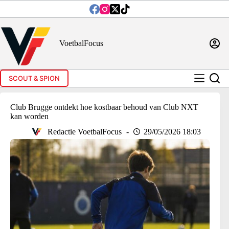
Ga
naar
de
inhoud
VoetbalFocus
SCOUT & SPION
Club Brugge ontdekt hoe kostbaar behoud van Club NXT
kan worden
Redactie VoetbalFocus
29/05/2026 18:03