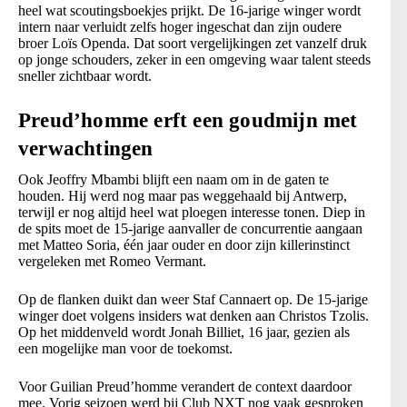
heel wat scoutingsboekjes prijkt. De 16-jarige winger wordt
intern naar verluidt zelfs hoger ingeschat dan zijn oudere
broer Loïs Openda. Dat soort vergelijkingen zet vanzelf druk
op jonge schouders, zeker in een omgeving waar talent steeds
sneller zichtbaar wordt.
Preud’homme erft een goudmijn met
verwachtingen
Ook Jeoffry Mbambi blijft een naam om in de gaten te
houden. Hij werd nog maar pas weggehaald bij Antwerp,
terwijl er nog altijd heel wat ploegen interesse tonen. Diep in
de spits moet de 15-jarige aanvaller de concurrentie aangaan
met Matteo Soria, één jaar ouder en door zijn killerinstinct
vergeleken met Romeo Vermant.
Op de flanken duikt dan weer Staf Cannaert op. De 15-jarige
winger doet volgens insiders wat denken aan Christos Tzolis.
Op het middenveld wordt Jonah Billiet, 16 jaar, gezien als
een mogelijke man voor de toekomst.
Voor Guilian Preud’homme verandert de context daardoor
mee. Vorig seizoen werd bij Club NXT nog vaak gesproken