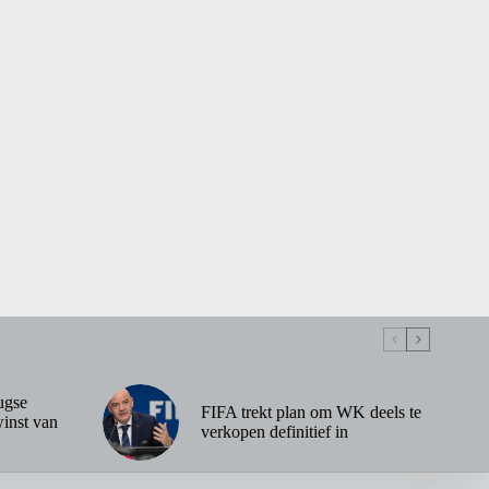
ugse
FIFA trekt plan om WK deels te
inst van
verkopen definitief in