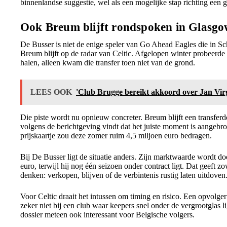
binnenlandse suggestie, wel als een mogelijke stap richting een 
Ook Breum blijft rondspoken in Glasg
De Busser is niet de enige speler van Go Ahead Eagles die in 
Breum blijft op de radar van Celtic. Afgelopen winter probeerde
halen, alleen kwam die transfer toen niet van de grond.
LEES OOK
'Club Brugge bereikt akkoord over Jan Virg
Die piste wordt nu opnieuw concreter. Breum blijft een transfe
volgens de berichtgeving vindt dat het juiste moment is aangeb
prijskaartje zou deze zomer ruim 4,5 miljoen euro bedragen.
Bij De Busser ligt de situatie anders. Zijn marktwaarde wordt do
euro, terwijl hij nog één seizoen onder contract ligt. Dat geeft zo
denken: verkopen, blijven of de verbintenis rustig laten uitdoven
Voor Celtic draait het intussen om timing en risico. Een opvolge
zeker niet bij een club waar keepers snel onder de vergrootglas
dossier meteen ook interessant voor Belgische volgers.