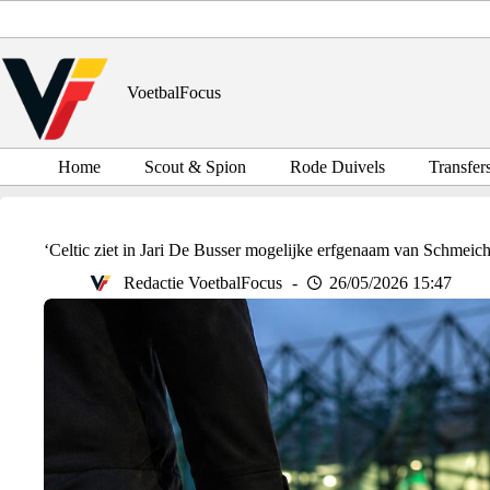
Ga
naar
de
inhoud
VoetbalFocus
Home
Scout & Spion
Rode Duivels
Transfer
‘Celtic ziet in Jari De Busser mogelijke erfgenaam van Schmeich
Redactie VoetbalFocus
26/05/2026 15:47