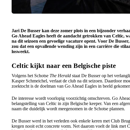
Jari De Busser kan deze zomer plots in een bijzonder verha
Go Ahead Eagles heeft de aandacht getrokken van Celtic, w
na dit seizoen een gevoelige vacature opent. Voor De Busser,
zou dat een opvallende wending zijn in een carrière die stila
losweekt.
Celtic kijkt naar een Belgische piste
Volgens het Schotse
The Herald
staat De Busser op het verlangl
Kasper Schmeichel, verlaat de club na dit seizoen. Daardoor mo
zoektocht is de doelman van Go Ahead Eagles in beeld gekomen
De interesse wordt voorlopig voorzichtig omschreven. Go Ahead
belangstelling van Celtic in zijn Belgische keeper. Van een afge
naam die duidelijk wordt meegenomen in de Schotse plannen.
De Busser werd in het verleden ook enkele keren met Club Brug
kregen nooit echt concrete vorm. Net daarom voelt de link met Cel