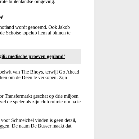
grote buitenlandse omgeving.
ow
Schotland wordt genoemd. Ook Jakob
 de Schotse topclub hem al binnen te
ili: medische proeven gepland'
rdoelwit van The Bhoys, terwijl Go Ahead
roken om de Deen te verkopen. Zijn
or Transfermarkt geschat op drie miljoen
wel de speler als zijn club ruimte om na te
.
r voor Schmeichel vinden is geen detail,
 liggen. De naam De Busser maakt dat