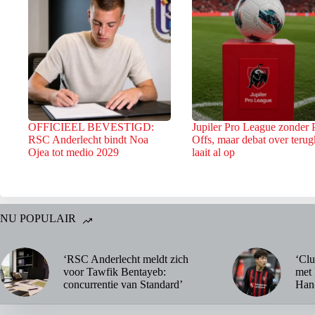
OFFICIEEL BEVESTIGD:
Jupiler Pro League zonder 
RSC Anderlecht bindt Noa
Offs, maar debat over terug
Ojea tot medio 2029
laait al op
NU POPULAIR
‘RSC Anderlecht meldt zich
‘Clu
voor Tawfik Bentayeb:
met 
concurrentie van Standard’
Han