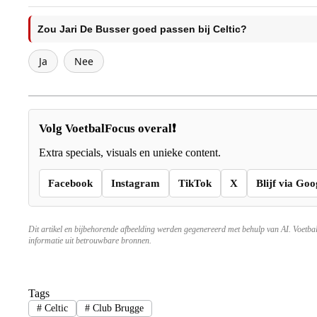
Zou Jari De Busser goed passen bij Celtic?
Ja
Nee
Volg VoetbalFocus overal❗
Extra specials, visuals en unieke content.
Facebook
Instagram
TikTok
X
Blijf via Goo
Dit artikel en bijbehorende afbeelding werden gegenereerd met behulp van AI. Voetba
informatie uit betrouwbare bronnen.
Tags
#
Celtic
#
Club Brugge