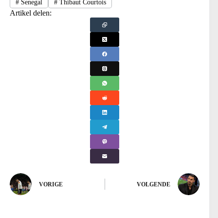
#
Senegal
#
Thibaut Courtois
Artikel delen:
VORIGE
VOLGENDE