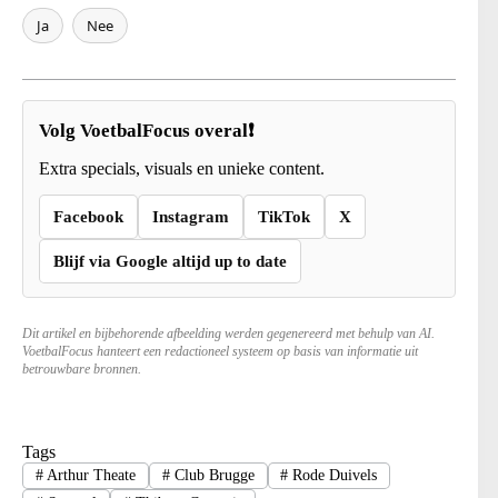
Ja
Nee
Volg VoetbalFocus overal❗
Extra specials, visuals en unieke content.
Facebook
Instagram
TikTok
X
Blijf via Google altijd up to date
Dit artikel en bijbehorende afbeelding werden gegenereerd met behulp van AI.
VoetbalFocus hanteert een redactioneel systeem op basis van informatie uit
betrouwbare bronnen.
Tags
#
Arthur Theate
#
Club Brugge
#
Rode Duivels