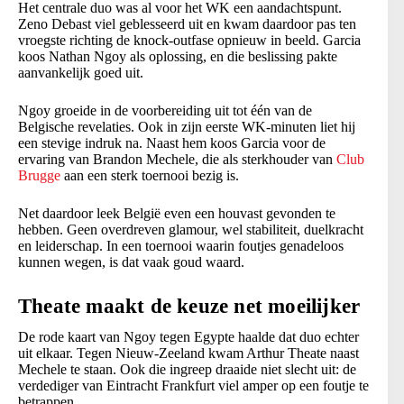
Het centrale duo was al voor het WK een aandachtspunt.
Zeno Debast viel geblesseerd uit en kwam daardoor pas ten
vroegste richting de knock-outfase opnieuw in beeld. Garcia
koos Nathan Ngoy als oplossing, en die beslissing pakte
aanvankelijk goed uit.
Ngoy groeide in de voorbereiding uit tot één van de
Belgische revelaties. Ook in zijn eerste WK-minuten liet hij
een stevige indruk na. Naast hem koos Garcia voor de
ervaring van Brandon Mechele, die als sterkhouder van
Club
Brugge
aan een sterk toernooi bezig is.
Net daardoor leek België even een houvast gevonden te
hebben. Geen overdreven glamour, wel stabiliteit, duelkracht
en leiderschap. In een toernooi waarin foutjes genadeloos
kunnen wegen, is dat vaak goud waard.
Theate maakt de keuze net moeilijker
De rode kaart van Ngoy tegen Egypte haalde dat duo echter
uit elkaar. Tegen Nieuw-Zeeland kwam Arthur Theate naast
Mechele te staan. Ook die ingreep draaide niet slecht uit: de
verdediger van Eintracht Frankfurt viel amper op een foutje te
betrappen.