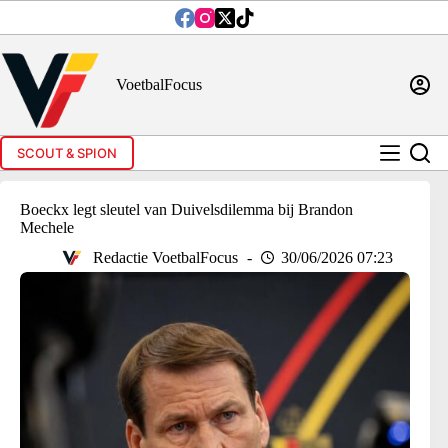
Ga
naar
de
inhoud
VoetbalFocus
SCOUT & SPION
Boeckx legt sleutel van Duivelsdilemma bij Brandon
Mechele
Redactie VoetbalFocus
30/06/2026 07:23