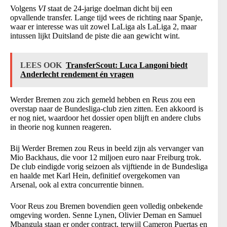
Volgens
VI
staat de 24-jarige doelman dicht bij een
opvallende transfer. Lange tijd wees de richting naar Spanje,
waar er interesse was uit zowel LaLiga als LaLiga 2, maar
intussen lijkt Duitsland de piste die aan gewicht wint.
LEES OOK
TransferScout: Luca Langoni biedt
Anderlecht rendement én vragen
Werder Bremen zou zich gemeld hebben en Reus zou een
overstap naar de Bundesliga-club zien zitten. Een akkoord is
er nog niet, waardoor het dossier open blijft en andere clubs
in theorie nog kunnen reageren.
Bij Werder Bremen zou Reus in beeld zijn als vervanger van
Mio Backhaus, die voor 12 miljoen euro naar Freiburg trok.
De club eindigde vorig seizoen als vijftiende in de Bundesliga
en haalde met Karl Hein, definitief overgekomen van
Arsenal, ook al extra concurrentie binnen.
Voor Reus zou Bremen bovendien geen volledig onbekende
omgeving worden. Senne Lynen, Olivier Deman en Samuel
Mbangula staan er onder contract, terwijl Cameron Puertas en