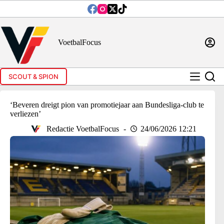
Ga
naar
de
inhoud
VoetbalFocus
SCOUT & SPION
‘Beveren dreigt pion van promotiejaar aan Bundesliga-club te
verliezen’
Redactie VoetbalFocus
24/06/2026 12:21