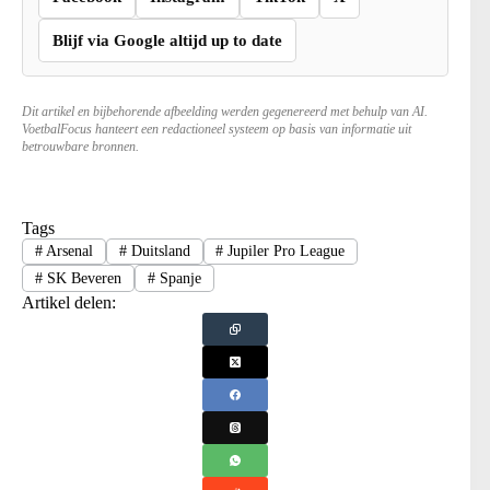
Blijf via Google altijd up to date
Dit artikel en bijbehorende afbeelding werden gegenereerd met behulp van AI.
VoetbalFocus hanteert een redactioneel systeem op basis van informatie uit
betrouwbare bronnen.
Tags
#
Arsenal
#
Duitsland
#
Jupiler Pro League
#
SK Beveren
#
Spanje
Artikel delen: