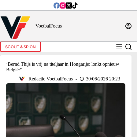
Ga
naar
de
inhoud
VoetbalFocus
SCOUT & SPION
‘Bernd Thijs is vrij na titeljaar in Hongarije: lonkt opnieuw
België?’
Redactie VoetbalFocus
30/06/2026 20:23