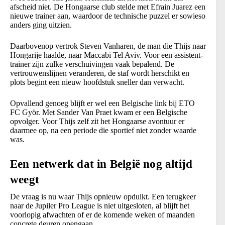
afscheid niet. De Hongaarse club stelde met Efrain Juarez een
nieuwe trainer aan, waardoor de technische puzzel er sowieso
anders ging uitzien.
Daarbovenop vertrok Steven Vanharen, de man die Thijs naar
Hongarije haalde, naar Maccabi Tel Aviv. Voor een assistent-
trainer zijn zulke verschuivingen vaak bepalend. De
vertrouwenslijnen veranderen, de staf wordt herschikt en
plots begint een nieuw hoofdstuk sneller dan verwacht.
Opvallend genoeg blijft er wel een Belgische link bij ETO
FC Györ. Met Sander Van Praet kwam er een Belgische
opvolger. Voor Thijs zelf zit het Hongaarse avontuur er
daarmee op, na een periode die sportief niet zonder waarde
was.
Een netwerk dat in België nog altijd
weegt
De vraag is nu waar Thijs opnieuw opduikt. Een terugkeer
naar de Jupiler Pro League is niet uitgesloten, al blijft het
voorlopig afwachten of er de komende weken of maanden
concrete deuren opengaan.