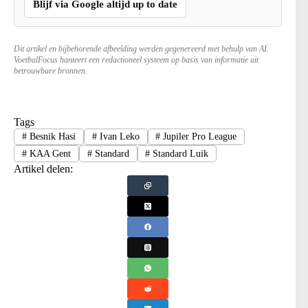
Blijf via Google altijd up to date
Dit artikel en bijbehorende afbeelding werden gegenereerd met behulp van AI.
VoetbalFocus hanteert een redactioneel systeem op basis van informatie uit
betrouwbare bronnen.
Tags
#
Besnik Hasi
#
Ivan Leko
#
Jupiler Pro League
#
KAA Gent
#
Standard
#
Standard Luik
Artikel delen: