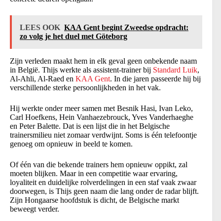
LEES OOK
KAA Gent begint Zweedse opdracht:
zo volg je het duel met Göteborg
Zijn verleden maakt hem in elk geval geen onbekende naam
in België. Thijs werkte als assistent-trainer bij
Standard Luik
,
Al-Ahli, Al-Raed en
KAA Gent
. In die jaren passeerde hij bij
verschillende sterke persoonlijkheden in het vak.
Hij werkte onder meer samen met Besnik Hasi, Ivan Leko,
Carl Hoefkens, Hein Vanhaezebrouck, Yves Vanderhaeghe
en Peter Balette. Dat is een lijst die in het Belgische
trainersmilieu niet zomaar verdwijnt. Soms is één telefoontje
genoeg om opnieuw in beeld te komen.
Of één van die bekende trainers hem opnieuw oppikt, zal
moeten blijken. Maar in een competitie waar ervaring,
loyaliteit en duidelijke rolverdelingen in een staf vaak zwaar
doorwegen, is Thijs geen naam die lang onder de radar blijft.
Zijn Hongaarse hoofdstuk is dicht, de Belgische markt
beweegt verder.