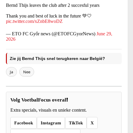
Bernd Thijs leaves the club after 2 succesful years
Thank you and best of luck in the future 💚🤍
pic.twitter.com/xZnbE8woDZ
— ETO FC Győr news (@ETOFCGyorNews)
June 29,
2026
Zie jij Bernd Thijs snel terugkeren naar België?
Ja
Nee
Volg VoetbalFocus overal❗
Extra specials, visuals en unieke content.
Facebook
Instagram
TikTok
X