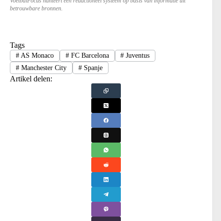
VoetbalFocus hanteert een redactioneel systeem op basis van informatie uit
betrouwbare bronnen.
Tags
#
AS Monaco
#
FC Barcelona
#
Juventus
#
Manchester City
#
Spanje
Artikel delen: