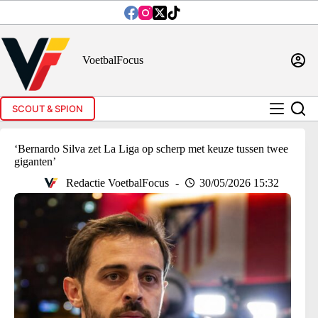
Ga
naar
de
inhoud
VoetbalFocus
SCOUT & SPION
‘Bernardo Silva zet La Liga op scherp met keuze tussen twee
giganten’
Redactie VoetbalFocus
30/05/2026 15:32