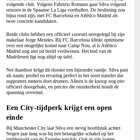
volgende club. Volgens Fabrizio Romano gaat Silva volgend
seizoen in de Spaanse La Liga voetballen. De beslissing zou
bijna rond zijn, met FC Barcelona en Atlético Madrid als
twee concrete kandidaten.
Beide clubs hebben een officieel voorstel neergelegd bij zijn
makelaar Jorge Mendes. Bij FC Barcelona klinkt optimisme
over een mogelijke komst naar Camp Nou, al is Atlético
Madrid nog niet uit beeld verdwenen. Het bod van de
Madrilenen ligt nog altijd op tafel.
Net daardoor krijgt dit dossier een bijzonder randje. Silva past
als naam, profiel en ervaring perfect in het soort transfer dat
supporters meteen doet dromen. Alleen is de knoop nog niet
officieel doorgehakt, en precies die onzekerheid houdt de
spanning overeind.
Een City-tijdperk krijgt een open
einde
Bij Manchester City laat Silva een stevig hoofdstuk achter.
Negen jaar lang was hij een belangrijke schakel op het
middenveld van de Engelse topclub. Ook in zijn laatste