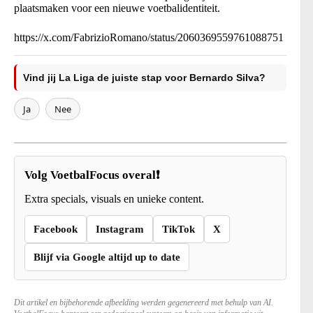
plaatsmaken voor een nieuwe voetbalidentiteit.
https://x.com/FabrizioRomano/status/2060369559761088751
Vind jij La Liga de juiste stap voor Bernardo Silva?
Ja
Nee
Volg VoetbalFocus overal❗
Extra specials, visuals en unieke content.
Facebook
Instagram
TikTok
X
Blijf via Google altijd up to date
Dit artikel en bijbehorende afbeelding werden gegenereerd met behulp van AI.