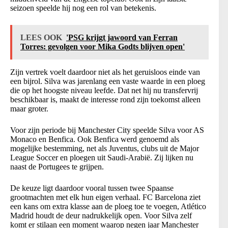
seizoen speelde hij nog een rol van betekenis.
LEES OOK
'PSG krijgt jawoord van Ferran
Torres: gevolgen voor Mika Godts blijven open'
Zijn vertrek voelt daardoor niet als het geruisloos einde van
een bijrol. Silva was jarenlang een vaste waarde in een ploeg
die op het hoogste niveau leefde. Dat net hij nu transfervrij
beschikbaar is, maakt de interesse rond zijn toekomst alleen
maar groter.
Voor zijn periode bij Manchester City speelde Silva voor AS
Monaco en Benfica. Ook Benfica werd genoemd als
mogelijke bestemming, net als Juventus, clubs uit de Major
League Soccer en ploegen uit Saudi-Arabië. Zij lijken nu
naast de Portugees te grijpen.
De keuze ligt daardoor vooral tussen twee Spaanse
grootmachten met elk hun eigen verhaal. FC Barcelona ziet
een kans om extra klasse aan de ploeg toe te voegen, Atlético
Madrid houdt de deur nadrukkelijk open. Voor Silva zelf
komt er stilaan een moment waarop negen jaar Manchester