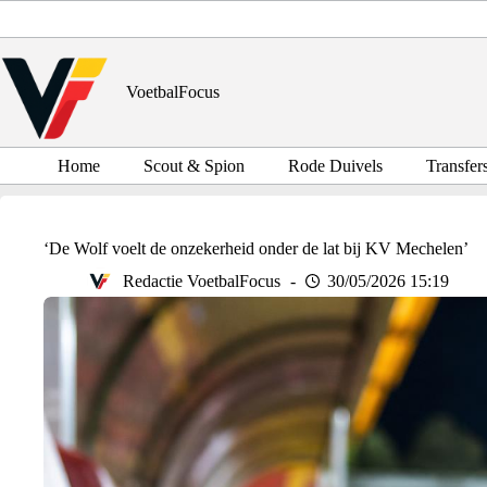
Ga
naar
de
inhoud
VoetbalFocus
Home
Scout & Spion
Rode Duivels
Transfer
‘De Wolf voelt de onzekerheid onder de lat bij KV Mechelen’
Redactie VoetbalFocus
30/05/2026 15:19