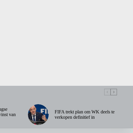
ugse
FIFA trekt plan om WK deels te
inst van
verkopen definitief in