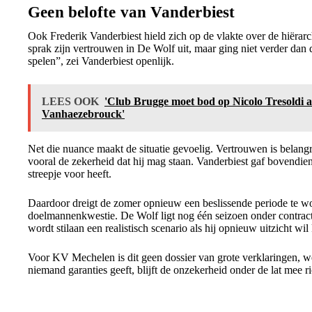
Geen belofte van Vanderbiest
Ook Frederik Vanderbiest hield zich op de vlakte over de hiërarc
sprak zijn vertrouwen in De Wolf uit, maar ging niet verder dan d
spelen”, zei Vanderbiest openlijk.
LEES OOK
'Club Brugge moet bod op Nicolo Tresoldi
Vanhaezebrouck'
Net die nuance maakt de situatie gevoelig. Vertrouwen is belangri
vooral de zekerheid dat hij mag staan. Vanderbiest gaf bovendi
streepje voor heeft.
Daardoor dreigt de zomer opnieuw een beslissende periode te w
doelmannenkwestie. De Wolf ligt nog één seizoen onder contract
wordt stilaan een realistisch scenario als hij opnieuw uitzicht wi
Voor KV Mechelen is dit geen dossier van grote verklaringen, we
niemand garanties geeft, blijft de onzekerheid onder de lat mee 