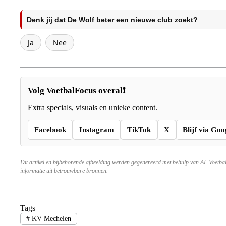
Denk jij dat De Wolf beter een nieuwe club zoekt?
Ja
Nee
Volg VoetbalFocus overal❗
Extra specials, visuals en unieke content.
Facebook
Instagram
TikTok
X
Blijf via Goo
Dit artikel en bijbehorende afbeelding werden gegenereerd met behulp van AI. Voetba
informatie uit betrouwbare bronnen.
Tags
#
KV Mechelen