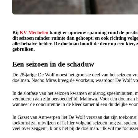
Bij
KV Mechelen
hangt er opnieuw spanning rond de positie
dit seizoen minder ruimte dan gehoopt, en ook richting volgend
allesbehalve helder. De doelman houdt de deur op een kier, 
gebruiken.
Een seizoen in de schaduw
De 28-jarige De Wolf moest het grootste deel van het seizoen vr
doelman. Nacho Miras kreeg de voorkeur, waardoor De Wolf vo
In de slotfase van het seizoen kwamen er alsnog speelminuten, maa
veranderen aan zijn perspectief bij Malinwa. Voor een doelman is
wanneer de concurrentie in de kleedkamer al een duidelijke vo
In Gazet van Antwerpen liet De Wolf verstaan dat zijn toekomst
toekomst zal uitwijzen of ik hier volgend seizoen nog zal spelen,
veel over zeggen”, klonk het bij de doelman. “Ik wil me focusse