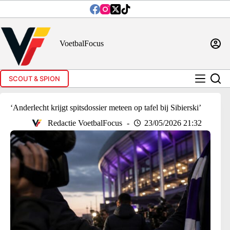
Ga
naar
de
inhoud
VoetbalFocus
SCOUT & SPION
‘Anderlecht krijgt spitsdossier meteen op tafel bij Sibierski’
Redactie VoetbalFocus
23/05/2026 21:32