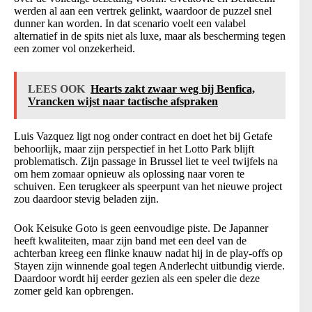
werden al aan een vertrek gelinkt, waardoor de puzzel snel
dunner kan worden. In dat scenario voelt een valabel
alternatief in de spits niet als luxe, maar als bescherming tegen
een zomer vol onzekerheid.
LEES OOK
Hearts zakt zwaar weg bij Benfica,
Vrancken wijst naar tactische afspraken
Luis Vazquez ligt nog onder contract en doet het bij Getafe
behoorlijk, maar zijn perspectief in het Lotto Park blijft
problematisch. Zijn passage in Brussel liet te veel twijfels na
om hem zomaar opnieuw als oplossing naar voren te
schuiven. Een terugkeer als speerpunt van het nieuwe project
zou daardoor stevig beladen zijn.
Ook Keisuke Goto is geen eenvoudige piste. De Japanner
heeft kwaliteiten, maar zijn band met een deel van de
achterban kreeg een flinke knauw nadat hij in de play-offs op
Stayen zijn winnende goal tegen Anderlecht uitbundig vierde.
Daardoor wordt hij eerder gezien als een speler die deze
zomer geld kan opbrengen.