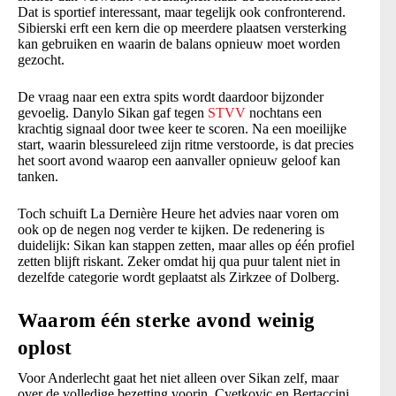
Dat is sportief interessant, maar tegelijk ook confronterend.
Sibierski erft een kern die op meerdere plaatsen versterking
kan gebruiken en waarin de balans opnieuw moet worden
gezocht.
De vraag naar een extra spits wordt daardoor bijzonder
gevoelig. Danylo Sikan gaf tegen
STVV
nochtans een
krachtig signaal door twee keer te scoren. Na een moeilijke
start, waarin blessureleed zijn ritme verstoorde, is dat precies
het soort avond waarop een aanvaller opnieuw geloof kan
tanken.
Toch schuift La Dernière Heure het advies naar voren om
ook op de negen nog verder te kijken. De redenering is
duidelijk: Sikan kan stappen zetten, maar alles op één profiel
zetten blijft riskant. Zeker omdat hij qua puur talent niet in
dezelfde categorie wordt geplaatst als Zirkzee of Dolberg.
Waarom één sterke avond weinig
oplost
Voor Anderlecht gaat het niet alleen over Sikan zelf, maar
over de volledige bezetting voorin. Cvetkovic en Bertaccini