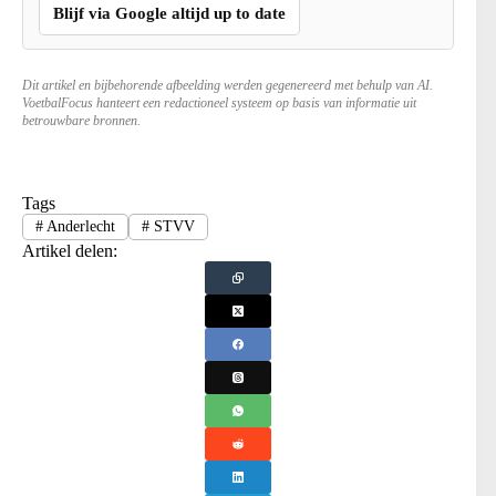
Blijf via Google altijd up to date
Dit artikel en bijbehorende afbeelding werden gegenereerd met behulp van AI.
VoetbalFocus hanteert een redactioneel systeem op basis van informatie uit
betrouwbare bronnen.
Tags
#
Anderlecht
#
STVV
Artikel delen: