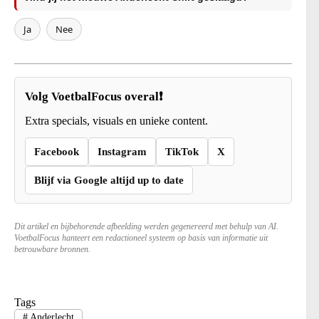
Ja
Nee
Volg VoetbalFocus overal❗
Extra specials, visuals en unieke content.
Facebook
Instagram
TikTok
X
Blijf via Google altijd up to date
Dit artikel en bijbehorende afbeelding werden gegenereerd met behulp van AI.
VoetbalFocus hanteert een redactioneel systeem op basis van informatie uit
betrouwbare bronnen.
Tags
#
Anderlecht