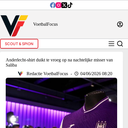
Ga
naar
de
inhoud
VoetbalFocus
SCOUT & SPION
Anderlecht-shirt duikt te vroeg op na nachtelijke misser van
Saliba
Redactie VoetbalFocus
04/06/2026 08:20