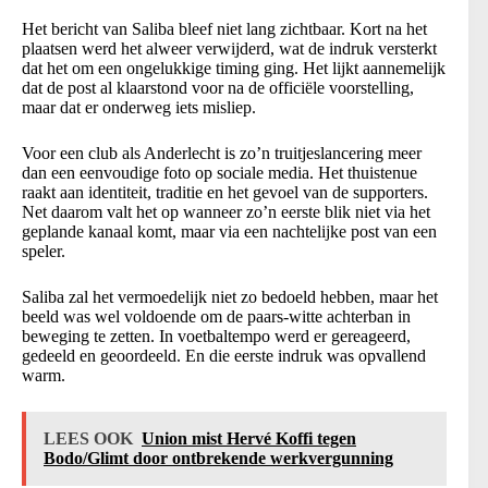
Het bericht van Saliba bleef niet lang zichtbaar. Kort na het
plaatsen werd het alweer verwijderd, wat de indruk versterkt
dat het om een ongelukkige timing ging. Het lijkt aannemelijk
dat de post al klaarstond voor na de officiële voorstelling,
maar dat er onderweg iets misliep.
Voor een club als Anderlecht is zo’n truitjeslancering meer
dan een eenvoudige foto op sociale media. Het thuistenue
raakt aan identiteit, traditie en het gevoel van de supporters.
Net daarom valt het op wanneer zo’n eerste blik niet via het
geplande kanaal komt, maar via een nachtelijke post van een
speler.
Saliba zal het vermoedelijk niet zo bedoeld hebben, maar het
beeld was wel voldoende om de paars-witte achterban in
beweging te zetten. In voetbaltempo werd er gereageerd,
gedeeld en geoordeeld. En die eerste indruk was opvallend
warm.
LEES OOK
Union mist Hervé Koffi tegen
Bodo/Glimt door ontbrekende werkvergunning