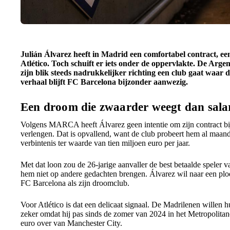
Julián Álvarez heeft in Madrid een comfortabel contract, een 
Atlético. Toch schuift er iets onder de oppervlakte. De Argen
zijn blik steeds nadrukkelijker richting een club gaat waar d
verhaal blijft FC Barcelona bijzonder aanwezig.
Een droom die zwaarder weegt dan sala
Volgens MARCA heeft Álvarez geen intentie om zijn contract bij
verlengen. Dat is opvallend, want de club probeert hem al maand
verbintenis ter waarde van tien miljoen euro per jaar.
Met dat loon zou de 26-jarige aanvaller de best betaalde speler 
hem niet op andere gedachten brengen. Álvarez wil naar een ploeg
FC Barcelona als zijn droomclub.
Voor Atlético is dat een delicaat signaal. De Madrilenen willen h
zeker omdat hij pas sinds de zomer van 2024 in het Metropolita
euro over van Manchester City.