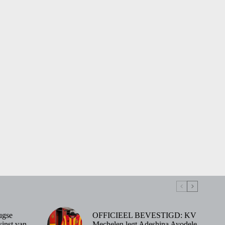
ugse
OFFICIEEL BEVESTIGD: KV
inst van
Mechelen legt Adeshina Ayodele