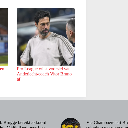
ken
Pro League wijst voorstel van
Anderlecht-coach Vitor Bruno
af
b Brugge bereikt akkoord
Vic Chambaere tart Br
FC Midtjylland over Lee
spionkop na supercupw