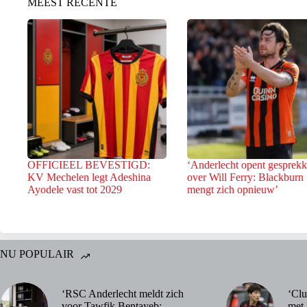
MEEST RECENTE
OFFICIEEL BEVESTIGD:
‘Anderlecht opent gesprek
KV Mechelen legt Adeshina
over Will Ferry: Blackburn
Ayodele vast tot 2029
mengt zich opnieuw’
NU POPULAIR
‘RSC Anderlecht meldt zich
‘Clu
voor Tawfik Bentayeb:
met 