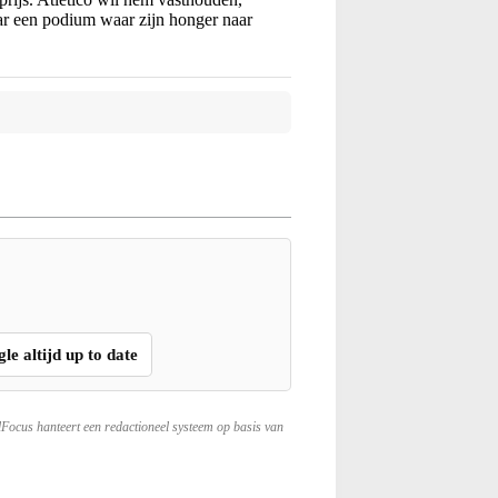
aar een podium waar zijn honger naar
gle altijd up to date
lFocus hanteert een redactioneel systeem op basis van