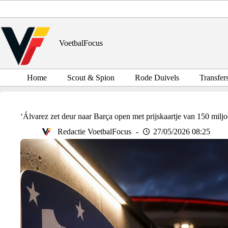
Ga
naar
de
inhoud
VoetbalFocus
Home
Scout & Spion
Rode Duivels
Transfer
‘Álvarez zet deur naar Barça open met prijskaartje van 150 miljo
Redactie VoetbalFocus
27/05/2026 08:25