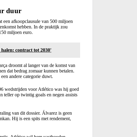
ur duur
aat een afkoopclausule van 500 miljoen
reenkomst hebben. In de praktijk zou
150 miljoen euro.
halen: contract tot 2030'
arça droomt al langer van de komst van
lanen dat bedrag zomaar kunnen betalen.
n een andere categorie duwt.
106 wedstrijden voor Atlético was hij goed
 teller op twintig goals en negen assists
raling van dit dossier. Álvarez is geen
nkan. Hij is een spits met rendement,
prijs. Atlético wil hem vasthouden,