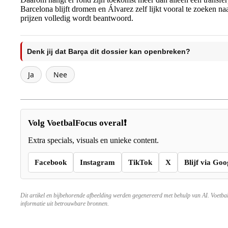
Barcelona blijft dromen en Álvarez zelf lijkt vooral te zoeken n
prijzen volledig wordt beantwoord.
Denk jij dat Barça dit dossier kan openbreken?
Ja
Nee
Volg VoetbalFocus overal❗
Extra specials, visuals en unieke content.
Facebook
Instagram
TikTok
X
Blijf via Goo
Dit artikel en bijbehorende afbeelding werden gegenereerd met behulp van AI. Voetba
informatie uit betrouwbare bronnen.