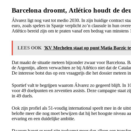
Barcelona droomt, Atlético houdt de de
Álvarez ligt nog vast tot medio 2030. In zijn huidige contract st
euro, zoals spelers in Spanje verplicht zo’n clausule in hun ove
Atlético bereid zijn om te praten vanaf een bedrag van minstens 
LEES OOK
'KV Mechelen staat op punt Matia Barzic te 
Dat maakt de situatie meteen bijzonder zwaar voor Barcelona. B
de Argentijn, alleen verwachten ze bij Atlético niet dat de Cata
De interesse botst dus op een vraagprijs die het dossier meteen i
Sportief valt te begrijpen waarom Álvarez zo gegeerd blijft. In 
voor 49 doelpunten en zeventien assists. Deze campagne staat zijn
in 49 duels.
Ook zijn profiel als 51-voudig international speelt mee in de uitst
belofte meer die nog moet bewijzen dat hij het hoogste niveau aa
ervaring en een duidelijke ambitie.
Daarom hangt er rond zijn toekomst meer dan alleen een transfer