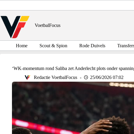
Ga
naar
de
inhoud
VoetbalFocus
Home
Scout & Spion
Rode Duivels
Transfer
‘WK-momentum rond Saliba zet Anderlecht plots onder spannin
Redactie VoetbalFocus
25/06/2026 07:02