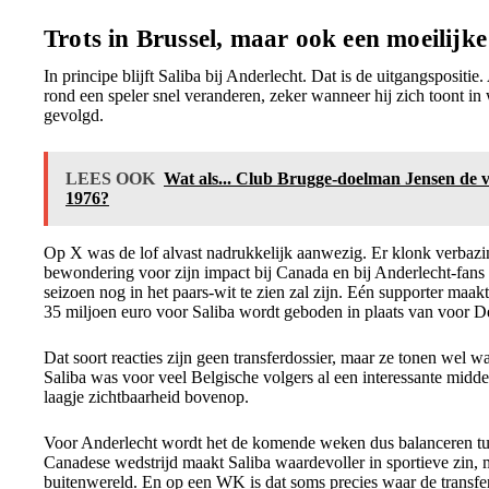
Trots in Brussel, maar ook een moeilijk
In principe blijft Saliba bij Anderlecht. Dat is de uitgangsposit
rond een speler snel veranderen, zeker wanneer hij zich toont in
gevolgd.
LEES OOK
Wat als... Club Brugge-doelman Jensen de v
1976?
Op X was de lof alvast nadrukkelijk aanwezig. Er klonk verbazin
bewondering voor zijn impact bij Canada en bij Anderlecht-fans 
seizoen nog in het paars-wit te zien zal zijn. Eén supporter maak
35 miljoen euro voor Saliba wordt geboden in plaats van voor D
Dat soort reacties zijn geen transferdossier, maar ze tonen wel 
Saliba was voor veel Belgische volgers al een interessante midden
laagje zichtbaarheid bovenop.
Voor Anderlecht wordt het de komende weken dus balanceren tuss
Canadese wedstrijd maakt Saliba waardevoller in sportieve zin, 
buitenwereld. En op een WK is dat soms precies waar de transfe