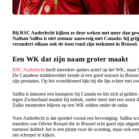
Bij RSC Anderlecht kijken ze deze weken met meer dan gew
Nathan Saliba is niet zomaar aanwezig met Canada: hij grij
verandert stilaan ook de toon rond zijn toekomst in Brussel.
Een WK dat zijn naam groter maakt
RSC Anderlecht
heeft meerdere spelers actief op het WK, maar Sa
De Canadese middenvelder kende al een goed seizoen in Brussel, 
zijn prestaties. Op het wereldtoneel lijkt hij die lijn echter met o
Saliba is intussen een basispion bij Canada en liet zich al gelden
tegen Zwitserland maakte hij indruk, onder meer met een assist 
Zulke momenten blijven op een WK zelden onder de radar.
Voor Anderlecht is dat sportief vooral een bevestiging. Saliba w
transfers van Olivier Renard die in Brussel echt goed zijn uitgedr
toernooi dubbel: het is een pluim voor de scouting, maar ook ee
om scherper te kijken.