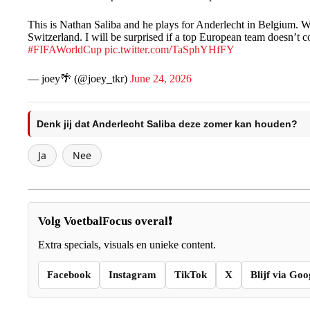
This is Nathan Saliba and he plays for Anderlecht in Belgium. W
Switzerland. I will be surprised if a top European team doesn’t
#FIFAWorldCup
pic.twitter.com/TaSphYHfFY
— joey🌴 (@joey_tkr)
June 24, 2026
Denk jij dat Anderlecht Saliba deze zomer kan houden?
Ja
Nee
Volg VoetbalFocus overal❗
Extra specials, visuals en unieke content.
Facebook
Instagram
TikTok
X
Blijf via Goo