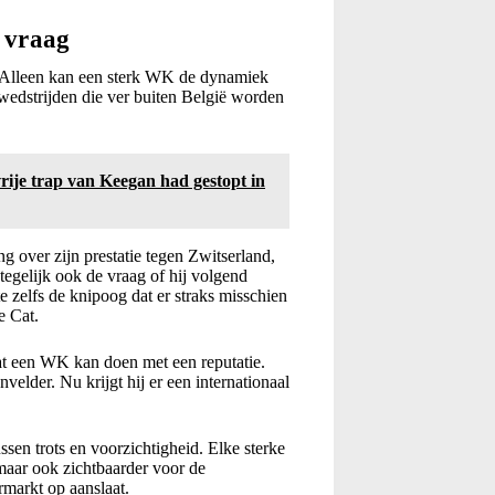
e vraag
ie. Alleen kan een sterk WK de dynamiek
 wedstrijden die ver buiten België worden
rije trap van Keegan had gestopt in
g over zijn prestatie tegen Zwitserland,
tegelijk ook de vraag of hij volgend
te zelfs de knipoog dat er straks misschien
e Cat.
wat een WK kan doen met een reputatie.
velder. Nu krijgt hij er een internationaal
en trots en voorzichtigheid. Elke sterke
maar ook zichtbaarder voor de
rmarkt op aanslaat.