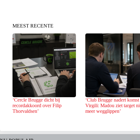
MEEST RECENTE
‘Cercle Brugge dicht bij
‘Club Brugge nadert komst
recordakkoord over Filip
Virgili: Madou ziet target ni
Thorvaldsen’
meer wegglippen’