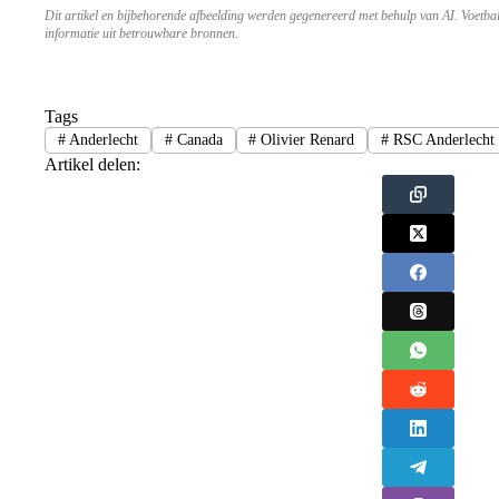
Dit artikel en bijbehorende afbeelding werden gegenereerd met behulp van AI. Voetba
informatie uit betrouwbare bronnen.
Tags
#
Anderlecht
#
Canada
#
Olivier Renard
#
RSC Anderlecht
Artikel delen: