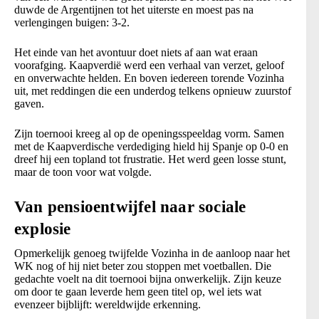
duwde de Argentijnen tot het uiterste en moest pas na
verlengingen buigen: 3-2.
Het einde van het avontuur doet niets af aan wat eraan
voorafging. Kaapverdië werd een verhaal van verzet, geloof
en onverwachte helden. En boven iedereen torende Vozinha
uit, met reddingen die een underdog telkens opnieuw zuurstof
gaven.
Zijn toernooi kreeg al op de openingsspeeldag vorm. Samen
met de Kaapverdische verdediging hield hij Spanje op 0-0 en
dreef hij een topland tot frustratie. Het werd geen losse stunt,
maar de toon voor wat volgde.
Van pensioentwijfel naar sociale
explosie
Opmerkelijk genoeg twijfelde Vozinha in de aanloop naar het
WK nog of hij niet beter zou stoppen met voetballen. Die
gedachte voelt na dit toernooi bijna onwerkelijk. Zijn keuze
om door te gaan leverde hem geen titel op, wel iets wat
evenzeer bijblijft: wereldwijde erkenning.