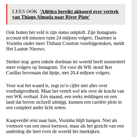
LEES OOK
'Atlético bereikt akkoord over vertrek
van Thiago Almada naar River Plate'
Ook buiten het veld is zijn status ontploft. Zijn Instagram-
account telt intussen ruim 24 miljoen volgers. Daarmee is
Vozinha onder meer Thibaut Courtois voorbijgestoken, meldt
Het Laatste Nieuws.
Sterker nog: geen enkele doelman ter wereld heeft momenteel
meer volgers op Instagram. Tot voor dit WK stond Iker
Casillas bovenaan dat lijstje, met 20,4 miljoen volgers.
Voor wat het waard is, zegt zo’n cijfer niet alles over
voetbalgrootheid. Maar het vertelt wel iets over de kracht van
een WK-verhaal. Eén maand, een reeks reddingen en een
land dat boven zichzelf uitstijgt, kunnen een carrière plots in
een compleet ander licht zetten.
Kaapverdië reist naar huis, Vozinha blijft hangen. Niet als
voetnoot van een mooi toernooi, maar als het gezicht van een
underdog die heel even de wereld liet meekijken.