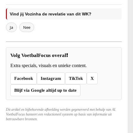
Vind jij Vozinha de revelatie van dit WK?
Ja
Nee
Volg VoetbalFocus overal❗
Extra specials, visuals en unieke content.
Facebook
Instagram
TikTok
X
Blijf via Google altijd up to date
Dit artikel en bijbehorende afbeelding werden gegenereerd met behulp van AI.
VoetbalFocus hanteert een redactioneel systeem op basis van informatie uit
betrouwbare bronnen.