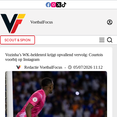
Ga
naar
de
inhoud
VoetbalFocus
SCOUT & SPION
Vozinha’s WK-heldenrol krijgt opvallend vervolg: Courtois
voorbij op Instagram
Redactie VoetbalFocus
05/07/2026 11:12