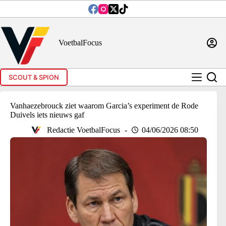
Ga
naar
de
inhoud
VoetbalFocus
SCOUT & SPION
Vanhaezebrouck ziet waarom Garcia’s experiment de Rode
Duivels iets nieuws gaf
Redactie VoetbalFocus
04/06/2026 08:50