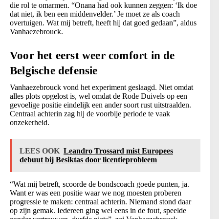
die rol te omarmen. “Onana had ook kunnen zeggen: ‘Ik doe
dat niet, ik ben een middenvelder.’ Je moet ze als coach
overtuigen. Wat mij betreft, heeft hij dat goed gedaan”, aldus
Vanhaezebrouck.
Voor het eerst weer comfort in de
Belgische defensie
Vanhaezebrouck vond het experiment geslaagd. Niet omdat
alles plots opgelost is, wel omdat de Rode Duivels op een
gevoelige positie eindelijk een ander soort rust uitstraalden.
Centraal achterin zag hij de voorbije periode te vaak
onzekerheid.
LEES OOK
Leandro Trossard mist Europees
debuut bij Besiktas door licentieprobleem
“Wat mij betreft, scoorde de bondscoach goede punten, ja.
Want er was een positie waar we nog moesten proberen
progressie te maken: centraal achterin. Niemand stond daar
op zijn gemak. Iedereen ging wel eens in de fout, speelde