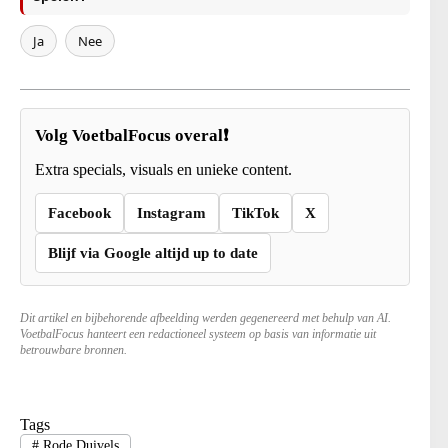
Ja
Nee
Volg VoetbalFocus overal❗
Extra specials, visuals en unieke content.
Facebook
Instagram
TikTok
X
Blijf via Google altijd up to date
Dit artikel en bijbehorende afbeelding werden gegenereerd met behulp van AI.
VoetbalFocus hanteert een redactioneel systeem op basis van informatie uit
betrouwbare bronnen.
Tags
#
Rode Duivels