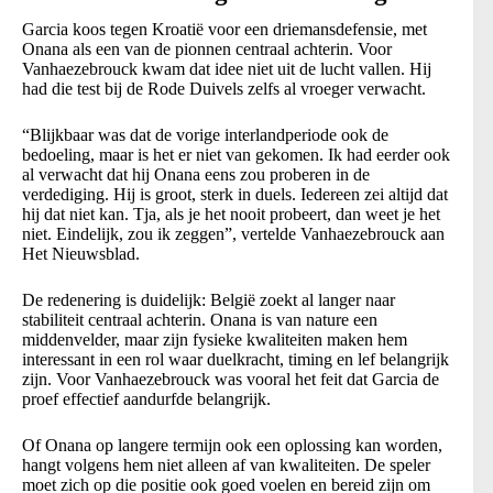
Garcia koos tegen Kroatië voor een driemansdefensie, met
Onana als een van de pionnen centraal achterin. Voor
Vanhaezebrouck kwam dat idee niet uit de lucht vallen. Hij
had die test bij de Rode Duivels zelfs al vroeger verwacht.
“Blijkbaar was dat de vorige interlandperiode ook de
bedoeling, maar is het er niet van gekomen. Ik had eerder ook
al verwacht dat hij Onana eens zou proberen in de
verdediging. Hij is groot, sterk in duels. Iedereen zei altijd dat
hij dat niet kan. Tja, als je het nooit probeert, dan weet je het
niet. Eindelijk, zou ik zeggen”, vertelde Vanhaezebrouck aan
Het Nieuwsblad.
De redenering is duidelijk: België zoekt al langer naar
stabiliteit centraal achterin. Onana is van nature een
middenvelder, maar zijn fysieke kwaliteiten maken hem
interessant in een rol waar duelkracht, timing en lef belangrijk
zijn. Voor Vanhaezebrouck was vooral het feit dat Garcia de
proef effectief aandurfde belangrijk.
Of Onana op langere termijn ook een oplossing kan worden,
hangt volgens hem niet alleen af van kwaliteiten. De speler
moet zich op die positie ook goed voelen en bereid zijn om