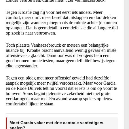
zonder vertrouwen, durfde niets”, zei Vanhaezebrouck.
Tegen Kroatië zag hij voor het eerst iets anders. Meer
comfort, meer durf, meer besef dat uitstappen en doordekken
mogelijk zijn wanneer ploegmaats de ruimte achter je kunnen
opvangen. Dat is geen detail in een defensie die al langere tijd
op zoek is naar vertrouwen.
Toch plaatste Vanhaezebrouck er meteen een belangrijke
nuance bij. Kroatië bracht aanvallend weinig gevaar en miste
offensieve slagkracht. Daardoor was dit volgens hem een
goed moment om te testen, maar geen definitief bewijs tegen
elke tegenstander.
Tegen een ploeg met meer offensief geweld had dezelfde
aanpak mogelijk meer twijfel veroorzaakt. Maar voor Garcia
en de Rode Duivels telt nu vooral dat er iets is om op voort te
bouwen. Soms begint defensieve zekerheid niet met grote
verklaringen, maar met één avond waarop spelers opnieuw
comfortabel lijken te staan.
Moet Garcia vaker met drie centrale verdedigers
spelen?