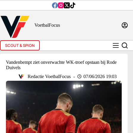
Ga
naar
de
inhoud
VoetbalFocus
SCOUT & SPION
Vandenbempt ziet onverwachte WK-troef opstaan bij Rode
Duivels
Redactie VoetbalFocus
07/06/2026 19:03