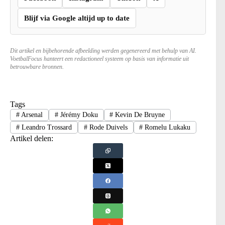
Blijf via Google altijd up to date
Dit artikel en bijbehorende afbeelding werden gegenereerd met behulp van AI.
VoetbalFocus hanteert een redactioneel systeem op basis van informatie uit
betrouwbare bronnen.
Tags
#
Arsenal
#
Jérémy Doku
#
Kevin De Bruyne
#
Leandro Trossard
#
Rode Duivels
#
Romelu Lukaku
Artikel delen: