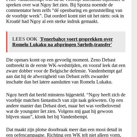
spreken over wat Ngoy liet zien. Bij Sporza noemde de
commentator hem zelfs “dé openbaring en geruststelling van
de voorbije week”. Dat oordeel komt niet uit het niets: ook in
Kroatië had Ngoy al een sterke indruk gemaakt.
LEES OOK
'Fenerbahçe voert gesprekken over
Romelu Lukaku na afspringen Sørloth-transfer'
Die opmars komt op een gevoelig moment. Zeno Debast
ontbreekt in de eerste WK-wedstrijden, en vooraf leek dat een
zware dobber voor de Belgische defensie. Vandenbempt gaf
aan dat hij de afwezigheid van Debast zelfs zwaarder
inschatte dan het latere aansluiten van Romelu Lukaku.
Ngoy heeft dat beeld minstens bijgesteld. “Ngoy heeft zich de
voorbije matchen fantastisch van zijn taak gekweten. Op een
andere manier dan Debast doet, maar het was veelbelovend
wat de youngster liet zien. Volgens mij gaat hij gewoon
blijven staan”, klonk het bij Vandenbempt.
Dat maakt zijn plotse doorbraak meer dan een mooi detail in
een oefencampagne. Richting een WK telt niet alleen vorm,