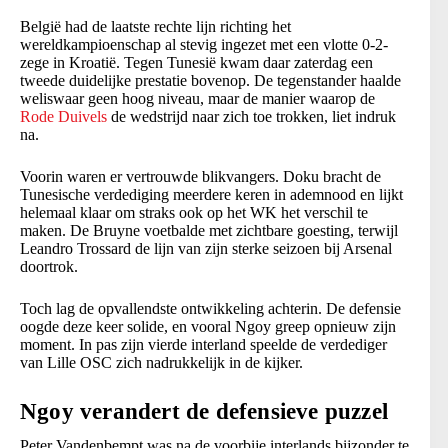
België had de laatste rechte lijn richting het
wereldkampioenschap al stevig ingezet met een vlotte 0-2-
zege in Kroatië. Tegen Tunesië kwam daar zaterdag een
tweede duidelijke prestatie bovenop. De tegenstander haalde
weliswaar geen hoog niveau, maar de manier waarop de
Rode Duivels
de wedstrijd naar zich toe trokken, liet indruk
na.
Voorin waren er vertrouwde blikvangers. Doku bracht de
Tunesische verdediging meerdere keren in ademnood en lijkt
helemaal klaar om straks ook op het WK het verschil te
maken. De Bruyne voetbalde met zichtbare goesting, terwijl
Leandro Trossard de lijn van zijn sterke seizoen bij Arsenal
doortrok.
Toch lag de opvallendste ontwikkeling achterin. De defensie
oogde deze keer solide, en vooral Ngoy greep opnieuw zijn
moment. In pas zijn vierde interland speelde de verdediger
van Lille OSC zich nadrukkelijk in de kijker.
Ngoy verandert de defensieve puzzel
Peter Vandenbempt was na de voorbije interlands bijzonder te