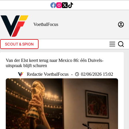
Ga
naar
de
inhoud
VoetbalFocus
SCOUT & SPION
Van der Elst keert terug naar Mexico 86: één Duivels-
uitspraak blijft schuren
Redactie VoetbalFocus
02/06/2026 15:02