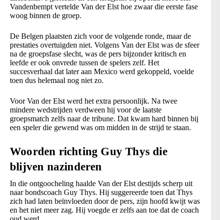
Vandenbempt vertelde Van der Elst hoe zwaar die eerste fase
woog binnen de groep.
De Belgen plaatsten zich voor de volgende ronde, maar de
prestaties overtuigden niet. Volgens Van der Elst was de sfeer
na de groepsfase slecht, was de pers bijzonder kritisch en
leefde er ook onvrede tussen de spelers zelf. Het
succesverhaal dat later aan Mexico werd gekoppeld, voelde
toen dus helemaal nog niet zo.
Voor Van der Elst werd het extra persoonlijk. Na twee
mindere wedstrijden verdween hij voor de laatste
groepsmatch zelfs naar de tribune. Dat kwam hard binnen bij
een speler die gewend was om midden in de strijd te staan.
Woorden richting Guy Thys die
blijven nazinderen
In die ontgoocheling haalde Van der Elst destijds scherp uit
naar bondscoach Guy Thys. Hij suggereerde toen dat Thys
zich had laten beïnvloeden door de pers, zijn hoofd kwijt was
en het niet meer zag. Hij voegde er zelfs aan toe dat de coach
oud werd.