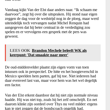
Vandaag kijkt Van der Elst daar anders naar. “Ik schaam me
daarvoor”, zegt hij over die uitspraken. Hij stond naar eigen
zeggen de dag voor de wedstrijd nog in de ploeg, maar werd
uiteindelijk toch vervangen nadat Michel Renquin had
aangegeven dat hij beter centraal in de verdediging zou
spelen en er vervolgens een gesprek met de pers was
geweest.
LEES OOK
Brandon Mechele beleeft WK als
keerpunt: 'Dat smaakte naar meer'
De oud-middenvelder plaatst zijn eigen vorm van toen
intussen ook in perspectief. De hitte en het hoogteverschil in
Mexico speelden hem parten, gaf hij toe. Niet iedereen had
daar evenveel last van, maar voor hem was het wel degelijk
een factor.
Van der Elst erkent daardoor dat hij niet zijn normale niveau
haalde. Hij was niet top, zoals hij het zelf omschrijft. En net
daarom klinkt zijn oordeel over Thys nu veel milder: ergens
kan je niet zeggen dat de bondscoach ongelijk had.