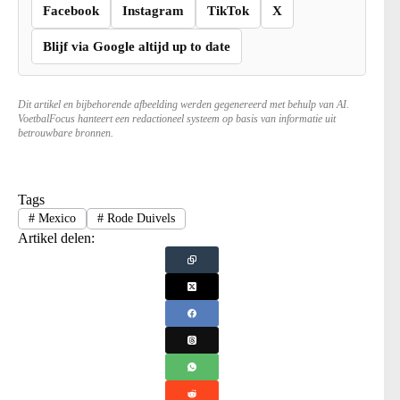
Facebook
Instagram
TikTok
X
Blijf via Google altijd up to date
Dit artikel en bijbehorende afbeelding werden gegenereerd met behulp van AI.
VoetbalFocus hanteert een redactioneel systeem op basis van informatie uit
betrouwbare bronnen.
Tags
#
Mexico
#
Rode Duivels
Artikel delen: