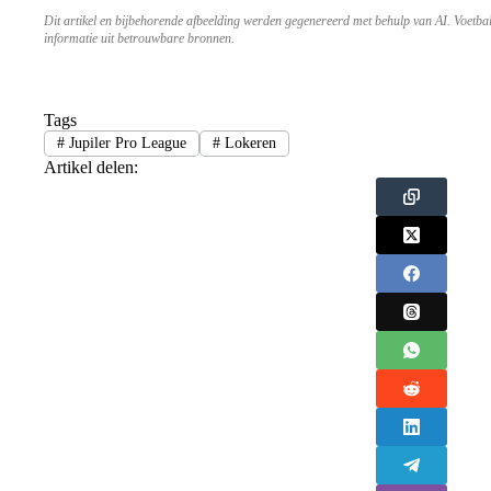
Dit artikel en bijbehorende afbeelding werden gegenereerd met behulp van AI. Voetba
informatie uit betrouwbare bronnen.
Tags
#
Jupiler Pro League
#
Lokeren
Artikel delen: