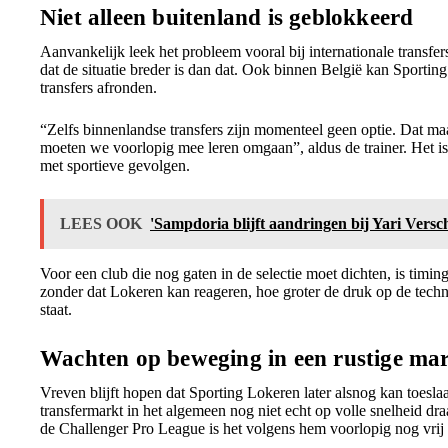
Niet alleen buitenland is geblokkeerd
Aanvankelijk leek het probleem vooral bij internationale transfer
dat de situatie breder is dan dat. Ook binnen België kan Sport
transfers afronden.
“Zelfs binnenlandse transfers zijn momenteel geen optie. Dat maa
moeten we voorlopig mee leren omgaan”, aldus de trainer. Het is
met sportieve gevolgen.
LEES OOK
'Sampdoria blijft aandringen bij Yari Versc
Voor een club die nog gaten in de selectie moet dichten, is timi
zonder dat Lokeren kan reageren, hoe groter de druk op de techni
staat.
Wachten op beweging in een rustige ma
Vreven blijft hopen dat Sporting Lokeren later alsnog kan toeslaan
transfermarkt in het algemeen nog niet echt op volle snelheid dra
de Challenger Pro League is het volgens hem voorlopig nog vrij 