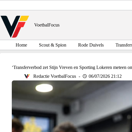
Ga
naar
de
inhoud
VoetbalFocus
Home
Scout & Spion
Rode Duivels
Transfer
‘Transferverbod zet Stijn Vreven en Sporting Lokeren meteen on
Redactie VoetbalFocus
06/07/2026 21:12