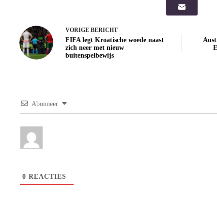
VORIGE
BERICHT
FIFA legt Kroatische woede naast
Austr
zich neer met nieuw
E
buitenspelbewijs
Abonneer
0
REACTIES