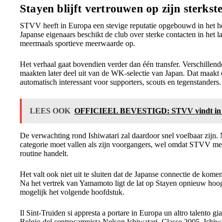
Stayen blijft vertrouwen op zijn sterkst
STVV heeft in Europa een stevige reputatie opgebouwd in het h
Japanse eigenaars beschikt de club over sterke contacten in het l
meermaals sportieve meerwaarde op.
Het verhaal gaat bovendien verder dan één transfer. Verschille
maakten later deel uit van de WK-selectie van Japan. Dat maakt
automatisch interessant voor supporters, scouts en tegenstanders.
LEES OOK
OFFICIEEL BEVESTIGD: STVV vindt in Ba
De verwachting rond Ishiwatari zal daardoor snel voelbaar zijn. 
categorie moet vallen als zijn voorgangers, wel omdat STVV met
routine handelt.
Het valt ook niet uit te sluiten dat de Japanse connectie de k
Na het vertrek van Yamamoto ligt de lat op Stayen opnieuw hoog,
mogelijk het volgende hoofdstuk.
Il Sint-Truiden si appresta a portare in Europa un altro talento gia
Belgio del centrocampista Nelson Ishiwatari. Classe 2005, Ishiwat