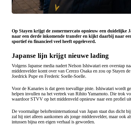
Op Stayen krijgt de zomermercato opnieuw een duidelijke 
naar een derde inkomende transfer en kijkt daarbij naar een
sportief én financieel veel heeft opgeleverd.
Japanse lijn krijgt nieuwe lading
Volgens Japanse media nadert Nelson Ishiwatari een overstap n
middenvelder komt over van Cerezo Osaka en zou op Stayen de
Joedrick Pupe en Frederic Soelle-Soelle.
Voor de Kanaries is dat geen toevallige piste. Ishiwatari wordt g
helpen invullen na het vertrek van Rihito Yamamoto. Die trok vo
waardoor STVV op het middenveld opnieuw naar een profiel uit 
De voormalige belofteninternational van Japan staat dus dicht b
zal hij niet alleen aankomen als jonge middenvelder, maar ook a
intussen bijna een eigen verhaal is geworden.