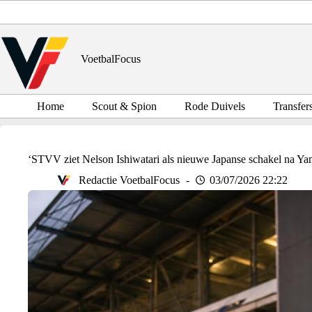
Ga
naar
de
inhoud
VoetbalFocus
Home
Scout & Spion
Rode Duivels
Transfer
‘STVV ziet Nelson Ishiwatari als nieuwe Japanse schakel na Y
Redactie VoetbalFocus
03/07/2026 22:22