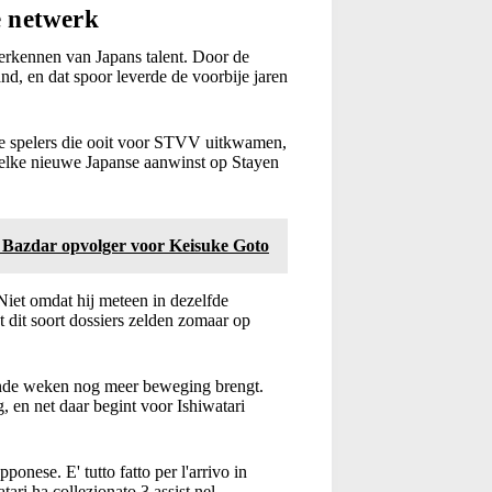
e netwerk
erkennen van Japans talent. Door de
and, en dat spoor leverde de voorbije jaren
nde spelers die ooit voor STVV uitkwamen,
 elke nieuwe Japanse aanwinst op Stayen
zdar opvolger voor Keisuke Goto
Niet omdat hij meteen in dezelfde
 dit soort dossiers zelden zomaar op
omende weken nog meer beweging brengt.
 en net daar begint voor Ishiwatari
pponese. E' tutto fatto per l'arrivo in
ari ha collezionato 3 assist nel