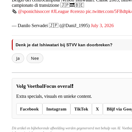
campionato di transizione 🇯🇵🔜🇧🇪
🗞️
@sponichisoccer
#JLeague
#cerezo
pic.twitter.com/5FBdt
— Danilo Servadei 🇯🇵 (@DaniJ_1995)
July 3, 2026
Denk je dat Ishiwatari bij STVV kan doorbreken?
Ja
Nee
Volg VoetbalFocus overal❗
Extra specials, visuals en unieke content.
Facebook
Instagram
TikTok
X
Blijf via Goo
Dit artikel en bijbehorende afbeelding werden gegenereerd met behulp van AI. Voetba