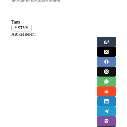
informatie uit betrouwbare bronnen.
Tags
#
STVV
Artikel delen: