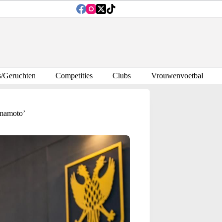
s/Geruchten
Competities
Clubs
Vrouwenvoetbal
amamoto’