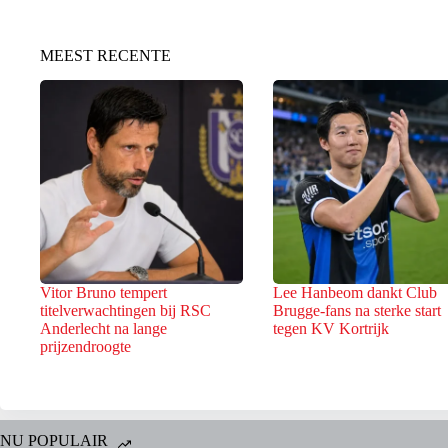
MEEST RECENTE
Vitor Bruno tempert
Lee Hanbeom dankt Club
titelverwachtingen bij RSC
Brugge-fans na sterke start
Anderlecht na lange
tegen KV Kortrijk
prijzendroogte
NU POPULAIR